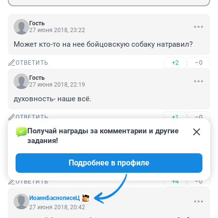
Гость
27 июня 2018, 23:22
Может кто-то на нее бойцовскую собаку натравил?
+2
–0
ОТВЕТИТЬ
Гость
27 июня 2018, 22:19
духовность- наше всё.
+1
–0
ОТВЕТИТЬ
Получай награды за комментарии и другие 
Гость
27 июня 2018, 21:34
задания!
как же можно быть настолько жестокими??? нет 
Подробнее в профиле
слов..одни маты
+4
–0
ОТВЕТИТЬ
ИоаннБаснописеЦ
27 июня 2018, 20:42