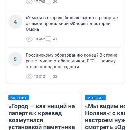
17 795
39
«У меня в огороде больше растет»: репортаж
4
с самой провальной «Флоры» в истории
Омска
13 462
41
Российскому образованию конец? В стране
5
растет число стобалльников ЕГЭ — почему
это не повод для радости
13 312
82
МНЕНИЕ
МНЕНИЕ
«Город — как нищий на
«Мы видим нов
паперти»: краевед
Нолана»: с как
возмутился
настроем нужн
установкой памятника
смотреть «Оди