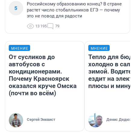
Российскому образованию конец? В стране
5
растет число стобалльников ЕГЭ — почему
это не повод для радости
13 195
79
МНЕНИЕ
МНЕНИЕ
От сусликов до
Тепло для бюд
автобусов с
холодно в сало
кондиционерами.
зимой. Водител
Почему Красноярск
ездит на элект
оказался круче Омска
плюсы и мину
(почти во всём)
Сергей Энквист
Денис Дедюхи