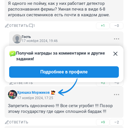
Я одного не пойму, как у них работает детектор 
распознавания фермы? Умная печка в виде 6-8 
игровых системников есть почти в каждом доме.
+1
–0
ОТВЕТИТЬ
1
Гость
17 ноября 2024, 19:46
Разбил счетчик и майнь, весь небаланс раскидают 
Получай награды за комментарии и другие 
на соседей по квадратам, а на тебя только по 
задания!
нормативу 70Квт и даже за ОДН по Нормативу :)))))

Хотели же назад в СССР, вот пожалуйста ! всё в 
Подробнее в профиле
общую кучу )
+3
–0
ОТВЕТИТЬ
Хрюшка Моржиков
17 ноября 2024, 17:25
Запретить однозначно !!! Все сети угробят !!! Позор 
этому государству где один сплошной бардак !!!
+9
–2
ОТВЕТИТЬ