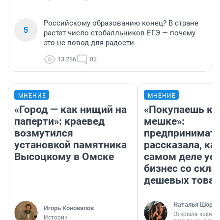
Российскому образованию конец? В стране
5
растет число стобалльников ЕГЭ — почему
это не повод для радости
13 286
82
МНЕНИЕ
МНЕНИЕ
«Город — как нищий на
«Покупаешь ко
паперти»: краевед
мешке»:
возмутился
предпринимат
установкой памятника
рассказала, как
Высоцкому в Омске
самом деле ус
бизнес со скл
дешевых това
Наталья Шорох
Игорь Коновалов
Открыла кофейн
Историк