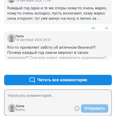
18 сентября 2024, 11:09
Каждый год одни и те же споры кому-то очень жарко, 
кому-то очень холодно, пусть включают, кому жарко 
окна откроют, тут уже минус на носу, я лично за 
отопление
+0
–0
Гость
18 сентября 2024, 09:51
Кто-то проявляет заботу об аптечном бизнесе?! 
Почему каждый год омичи мерзнут в своих 
квартирах!? Сначала нужно заморозить хорошенько?! 
А потом закрывает на карантин классы школы и 
+0
–0
группы детских садов? В транспорте все кашляют и 
чихают, разносят заразу. Почему в других регионах 
есть дата, к которой включают отопление без учета 
Читать все комментарии
уличной температуры воздуха?!
Гость
Отправить
Войти