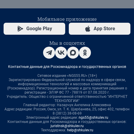
Мобильное приложение
Google Play
App Store
Мы в соцсетях
Контактные данные для Роскомнадзора и государственных органов
Сетевое издание «NGS55.RU» (18+)
Зарегистрировано Федеральной службой по надзору в сфере связи,
информационных технологий и массовых коммуникаций
(Роскомнадзор). Регистрационный номер и дата принятия решения о
регистрации - ЭЛ № ФС 77 - 78819 от 07.08.2020 г.
Учредитель: Общество с ограниченной ответственностью "ИНТЕРНЕТ
ТЕХНОЛОГИИ"
Главный редактор: Назарчук Ангелина Алексеевна
Адрес редакции: Россия, Омск, ул. Т. К. Щербанева, 25, офис 402, телефон
8 (3812) 38-08-69
Электронный адрес редакции:
ngs55@shkulev.ru
Контактные данные для Роскомнадзора и государственных органов:
juristnsk@shkulev.ru
Техподдержка:
help@shkulev.ru