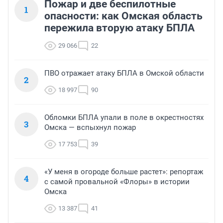
Пожар и две беспилотные
1
опасности: как Омская область
пережила вторую атаку БПЛА
29 066
22
ПВО отражает атаку БПЛА в Омской области
2
18 997
90
Обломки БПЛА упали в поле в окрестностях
3
Омска — вспыхнул пожар
17 753
39
«У меня в огороде больше растет»: репортаж
4
с самой провальной «Флоры» в истории
Омска
13 387
41