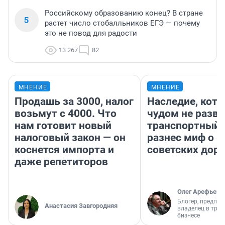
Российскому образованию конец? В стране
5
растет число стобалльников ЕГЭ — почему
это не повод для радости
13 267
82
МНЕНИЕ
МНЕНИЕ
Продашь за 3000, налог
Наследие, кото
возьмут с 4000. Что
чудом не разва
нам готовит новый
транспортный 
налоговый закон — он
разнес миф о 
коснется импорта и
советских доро
даже репетиторов
Олег Арефьев
Блогер, предпри
Анастасия Завгородняя
владелец в тра
бизнесе