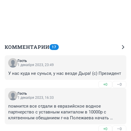
КОММЕНТАРИИ
17
Гость
1 декабря 2023, 23:49
У нас куда не сунься, у нас везде Дыра! (с) Президент
+0
–0
Гость
1 декабря 2023, 16:33
помнится все отдали в евразийское водное 
партнерство с уставным капиталом в 10000р с 
клятвенным обещанием г-на Полежаева начать 
менять сети. И все оказалось в том же кармане где и 
+0
–0
аэропорт, метро, гидроузел, ну и так по мелочи