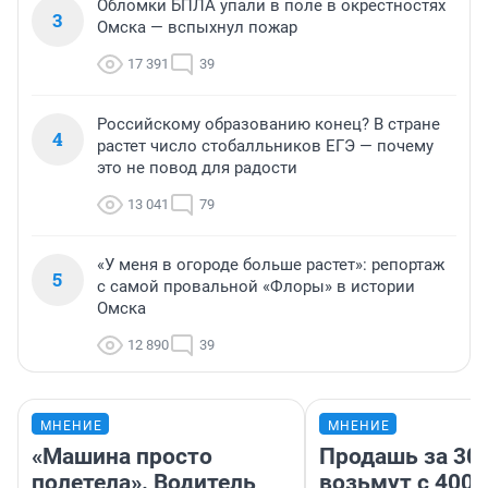
Обломки БПЛА упали в поле в окрестностях
3
Омска — вспыхнул пожар
17 391
39
Российскому образованию конец? В стране
4
растет число стобалльников ЕГЭ — почему
это не повод для радости
13 041
79
«У меня в огороде больше растет»: репортаж
5
с самой провальной «Флоры» в истории
Омска
12 890
39
МНЕНИЕ
МНЕНИЕ
«Машина просто
Продашь за 300
полетела». Водитель
возьмут с 4000