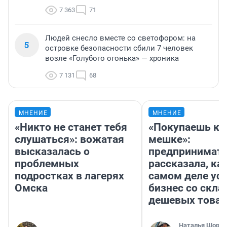
7 363
71
Людей снесло вместе со светофором: на
5
островке безопасности сбили 7 человек
возле «Голубого огонька» — хроника
7 131
68
МНЕНИЕ
МНЕНИЕ
«Никто не станет тебя
«Покупаешь ко
слушаться»: вожатая
мешке»:
высказалась о
предпринимат
проблемных
рассказала, как
подростках в лагерях
самом деле ус
Омска
бизнес со скл
дешевых това
Наталья Шорох