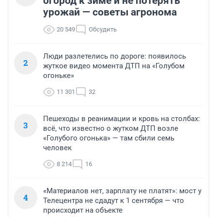
огород к зиме и не потерять
урожай — советы агронома
20 549
Обсудить
Люди разлетелись по дороге: появилось
2
жуткое видео момента ДТП на «Голубом
огоньке»
11 301
32
Пешеходы в реанимации и кровь на столбах:
3
всё, что известно о жутком ДТП возле
«Голубого огонька» — там сбили семь
человек
8 214
16
«Материалов нет, зарплату не платят»: мост у
4
Телецентра не сдадут к 1 сентября — что
происходит на объекте