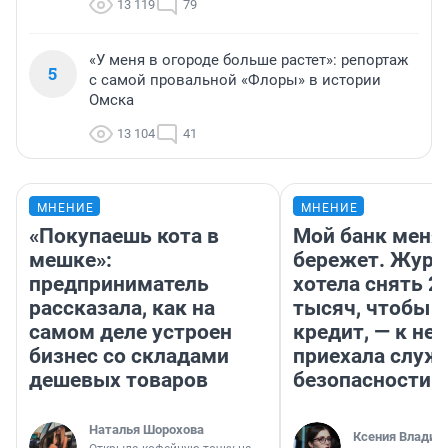
13 119
79
«У меня в огороде больше растет»: репортаж
5
с самой провальной «Флоры» в истории
Омска
13 104
41
МНЕНИЕ
МНЕНИЕ
«Покупаешь кота в
Мой банк меня
мешке»:
бережет. Журн
предприниматель
хотела снять 2
рассказала, как на
тысяч, чтобы п
самом деле устроен
кредит, — к не
бизнес со складами
приехала служ
дешевых товаров
безопасности
Наталья Шорохова
Ксения Владим