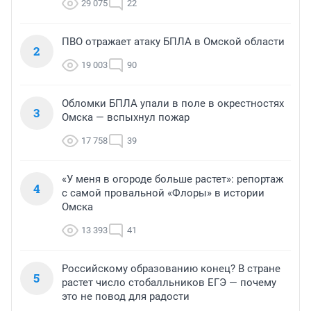
29 075
22
ПВО отражает атаку БПЛА в Омской области
2
19 003
90
Обломки БПЛА упали в поле в окрестностях
3
Омска — вспыхнул пожар
17 758
39
«У меня в огороде больше растет»: репортаж
4
с самой провальной «Флоры» в истории
Омска
13 393
41
Российскому образованию конец? В стране
5
растет число стобалльников ЕГЭ — почему
это не повод для радости