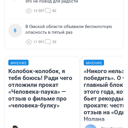
это не повод для радости
13 597
82
В Омской области объявили беспилотную
5
опасность в пятый раз
11 991
33
МНЕНИЕ
МНЕНИЕ
Колобок-колобок, я
«Никого нельз
тебя боюсь! Ради чего
победить». О ч
отложили прокат
главный блокб
«Человека-паука» —
этого года, ко
отзыв о фильме про
бьет рекорды 
«человека-булку»
прокате: честн
отзыв на «Оди
Нолана