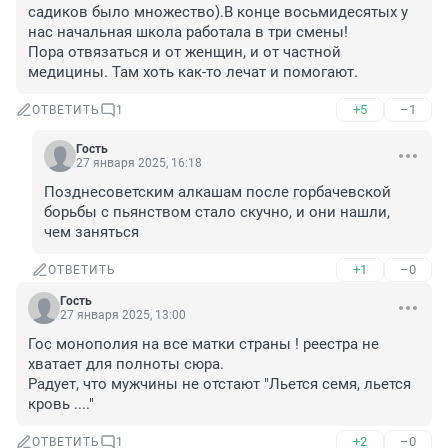
садиков было множество).В конце восьмидесятых у 
нас начальная школа работала в три смены!

Пора отвязаться и от женщин, и от частной 
медицины. Там хоть как-то лечат и помогают.
+5
–1
ОТВЕТИТЬ
1
Гость
27 января 2025, 16:18
Позднесоветским алкашам после горбачевской 
борьбы с пьянством стало скучно, и они нашли, 
чем заняться
+1
–0
ОТВЕТИТЬ
Гость
27 января 2025, 13:00
Гос монополия на все матки страны ! реестра не 
хватает для полноты сюра.

Радует, что мужчины не отстают "Льется семя, льется 
кровь ...."
+2
–0
ОТВЕТИТЬ
1