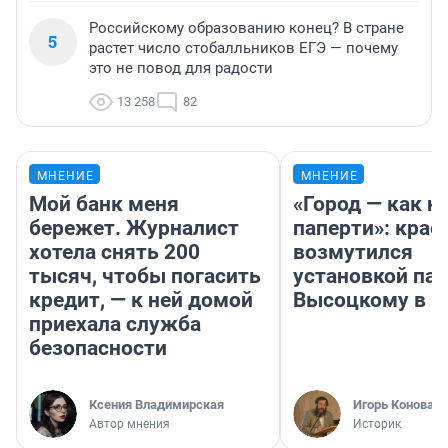
Российскому образованию конец? В стране
5
растет число стобалльников ЕГЭ — почему
это не повод для радости
13 258
82
МНЕНИЕ
МНЕНИЕ
Мой банк меня
«Город — как н
бережет. Журналист
паперти»: крае
хотела снять 200
возмутился
тысяч, чтобы погасить
установкой па
кредит, — к ней домой
Высоцкому в 
приехала служба
безопасности
Ксения Владимирская
Игорь Коновал
Автор мнения
Историк