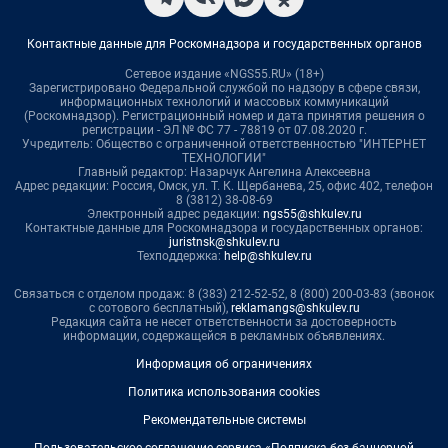
Контактные данные для Роскомнадзора и государственных органов
Сетевое издание «NGS55.RU» (18+)
Зарегистрировано Федеральной службой по надзору в сфере связи,
информационных технологий и массовых коммуникаций
(Роскомнадзор). Регистрационный номер и дата принятия решения о
регистрации - ЭЛ № ФС 77 - 78819 от 07.08.2020 г.
Учредитель: Общество с ограниченной ответственностью "ИНТЕРНЕТ
ТЕХНОЛОГИИ"
Главный редактор: Назарчук Ангелина Алексеевна
Адрес редакции: Россия, Омск, ул. Т. К. Щербанева, 25, офис 402, телефон
8 (3812) 38-08-69
Электронный адрес редакции:
ngs55@shkulev.ru
Контактные данные для Роскомнадзора и государственных органов:
juristnsk@shkulev.ru
Техподдержка:
help@shkulev.ru
Связаться с отделом продаж: 8 (383) 212-52-52, 8 (800) 200-03-83 (звонок
с сотового бесплатный),
reklamangs@shkulev.ru
Редакция сайта не несет ответственности за достоверность
информации, содержащейся в рекламных объявлениях.
Информация об ограничениях
Политика использования cookies
Рекомендательные системы