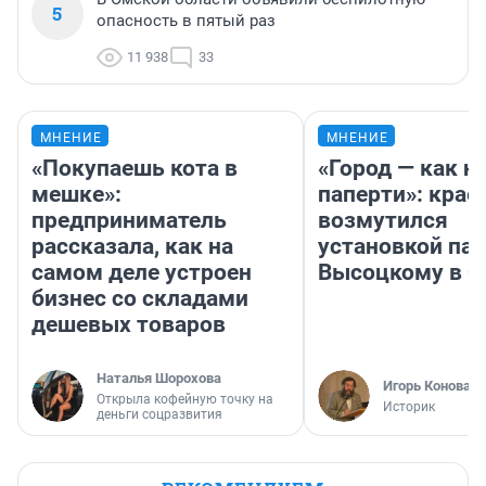
5
опасность в пятый раз
11 938
33
МНЕНИЕ
МНЕНИЕ
«Покупаешь кота в
«Город — как н
мешке»:
паперти»: крае
предприниматель
возмутился
рассказала, как на
установкой па
самом деле устроен
Высоцкому в 
бизнес со складами
дешевых товаров
Наталья Шорохова
Игорь Коновал
Открыла кофейную точку на
Историк
деньги соцразвития