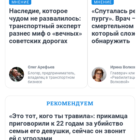
МНЕНИЕ
МНЕНИЕ
Наследие, которое
«Спуталась реч
чудом не развалилось:
пургу». Врач — 
транспортный эксперт
смертельном д
разнес миф о «вечных»
который слож
советских дорогах
обнаружить
Олег Арефьев
Ирина Волкова
Блогер, предприниматель,
Главврач клини
владелец в транспортном
«Реабилитация 
бизнесе
Волковой»
РЕКОМЕНДУЕМ
«Это тот, кого ты травила»: прикамца
приговорили к 22 годам за убийство
семьи его девушки, сейчас он звонит
ей с угрозами