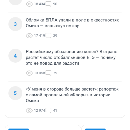
18 434
90
Обломки БПЛА упали в поле в окрестностях
3
Омска — вспыхнул пожар
17 419
39
Российскому образованию конец? В стране
4
растет число стобалльников ЕГЭ — почему
это не повод для радости
13 058
79
«У меня в огороде больше растет»: репортаж
5
с самой провальной «Флоры» в истории
Омска
12 974
41