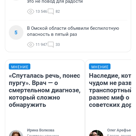
это не повод для радости
13 546
82
В Омской области объявили беспилотную
5
опасность в пятый раз
11 947
33
МНЕНИЕ
МНЕНИЕ
«Спуталась речь, понес
Наследие, кото
пургу». Врач — о
чудом не разва
смертельном диагнозе,
транспортный 
который сложно
разнес миф о 
обнаружить
советских доро
Ирина Волкова
Олег Арефьев