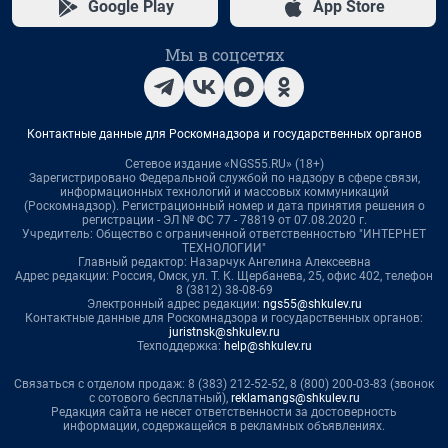
Google Play
App Store
Мы в соцсетях
Контактные данные для Роскомнадзора и государственных органов
Сетевое издание «NGS55.RU» (18+)
Зарегистрировано Федеральной службой по надзору в сфере связи,
информационных технологий и массовых коммуникаций
(Роскомнадзор). Регистрационный номер и дата принятия решения о
регистрации - ЭЛ № ФС 77 - 78819 от 07.08.2020 г.
Учредитель: Общество с ограниченной ответственностью "ИНТЕРНЕТ
ТЕХНОЛОГИИ"
Главный редактор: Назарчук Ангелина Алексеевна
Адрес редакции: Россия, Омск, ул. Т. К. Щербанева, 25, офис 402, телефон
8 (3812) 38-08-69
Электронный адрес редакции:
ngs55@shkulev.ru
Контактные данные для Роскомнадзора и государственных органов:
juristnsk@shkulev.ru
Техподдержка:
help@shkulev.ru
Связаться с отделом продаж: 8 (383) 212-52-52, 8 (800) 200-03-83 (звонок
с сотового бесплатный),
reklamangs@shkulev.ru
Редакция сайта не несет ответственности за достоверность
информации, содержащейся в рекламных объявлениях.