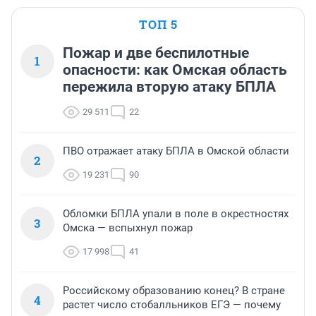
ТОП 5
Пожар и две беспилотные
1
опасности: как Омская область
пережила вторую атаку БПЛА
29 511
22
ПВО отражает атаку БПЛА в Омской области
2
19 231
90
Обломки БПЛА упали в поле в окрестностях
3
Омска — вспыхнул пожар
17 998
41
Российскому образованию конец? В стране
4
растет число стобалльников ЕГЭ — почему