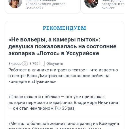
Главврач клиники
Блогер, предпри
«Реабилитация доктора
владелец в тра
Волковой»
бизнесе
РЕКОМЕНДУЕМ
«Не вольеры, а камеры пыток»:
девушка пожаловалась на состояние
экопарка «Лотос» в Уссурийске
8 часов
3 795
Обсудить
Работает в клинике и играет в театре — что известно
о сестре Вани Дмитриенко, оскандалившейся на
концерте в «Лужниках»
«Позавтракал и побежал — это уже привычка»:
история пермского марафонца Владимира Никитина
— он стал чемпионом РФ 35 раз
«Мечтал о большой жизни»: иностранец из Камеруна