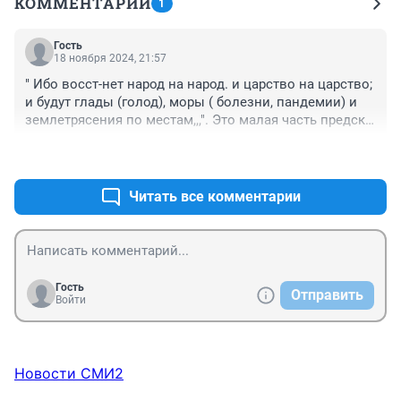
КОММЕНТАРИИ
1
Гость
18 ноября 2024, 21:57
" Ибо восст-нет народ на народ. и царство на царство; 
и будут глады (голод), моры ( болезни, пандемии) и 
землетрясения по местам,,,". Это малая часть предск-
заний, перед вторым пришеств-ем, и всё сбывае-ся на 
+0
–0
наших глазах!
Читать все комментарии
Гость
Отправить
Войти
Новости СМИ2