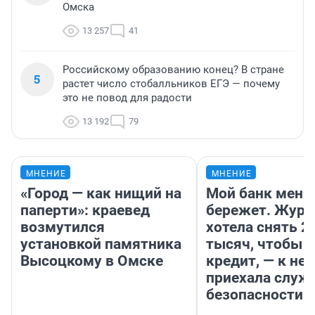
Омска
13 257
41
Российскому образованию конец? В стране
5
растет число стобалльников ЕГЭ — почему
это не повод для радости
13 192
79
МНЕНИЕ
МНЕНИЕ
«Город — как нищий на
Мой банк меня
паперти»: краевед
бережет. Журн
возмутился
хотела снять 2
установкой памятника
тысяч, чтобы п
Высоцкому в Омске
кредит, — к не
приехала служ
безопасности