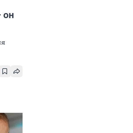
 он
ся