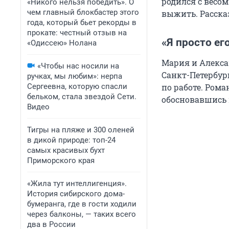
родился с весом
«Никого нельзя победить». О
чем главный блокбастер этого
выжить. Расска
года, который бьет рекорды в
прокате: честный отзыв на
«Я просто ег
«Одиссею» Нолана
Мария и Алекса
«Чтобы нас носили на
Санкт-Петербург
ручках, мы любим»: нерпа
Сергеевна, которую спасли
по работе. Рома
бельком, стала звездой Сети.
обосновавшись 
Видео
Тигры на пляже и 300 оленей
в дикой природе: топ-24
самых красивых бухт
Приморского края
«Жила тут интеллигенция».
История сибирского дома-
бумеранга, где в гости ходили
через балконы, — таких всего
два в России