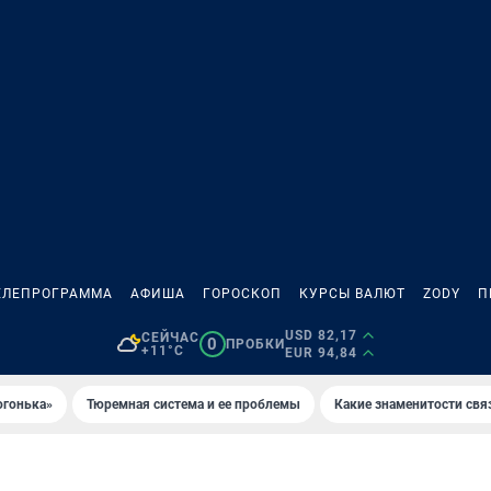
ЕЛЕПРОГРАММА
АФИША
ГОРОСКОП
КУРСЫ ВАЛЮТ
ZODY
П
USD 82,17
СЕЙЧАС
0
ПРОБКИ
+11°C
EUR 94,84
огонька»
Тюремная система и ее проблемы
Какие знаменитости свя