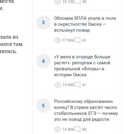
смогла
19 130
90
и.
Обломки БПЛА упали в поле
3
в окрестностях Омска —
вспыхнул пожар
хала из
17 904
41
зался там
нилась,
«У меня в огороде больше
4
растет»: репортаж с самой
провальной «Флоры» в
истории Омска
13 585
41
Российскому образованию
5
конец? В стране растет число
стобалльников ЕГЭ — почему
это не повод для радости
13 406
82