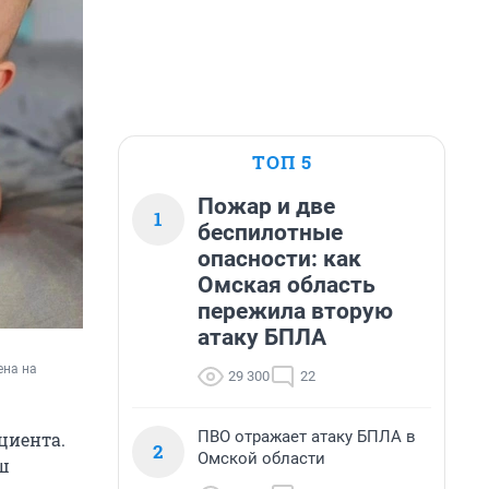
ТОП 5
Пожар и две
1
беспилотные
опасности: как
Омская область
пережила вторую
атаку БПЛА
на на 
29 300
22
ПВО отражает атаку БПЛА в
циента.
2
Омской области
ш