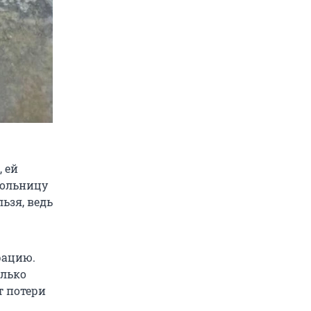
, ей
больницу
ьзя, ведь
рацию.
олько
т потери