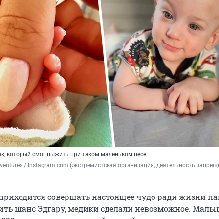
ок, который смог выжить при таком маленьком весе
adventures / Instagram.com (экстремистская организация, деятельность запреще
приходится совершать настоящее чудо ради жизни па
ить шанс Эдгару, медики сделали невозможное. Малы