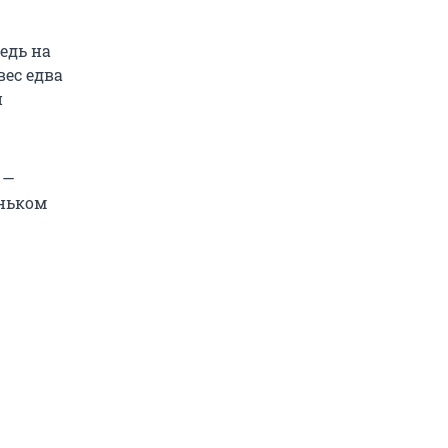
едь на
вес едва
и
 —
еньком