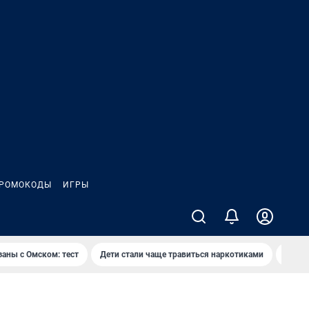
РОМОКОДЫ
ИГРЫ
заны с Омском: тест
Дети стали чаще травиться наркотиками
Появя