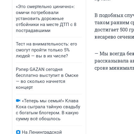
«Это смертельно цинично»:
омичи потребовали
В подобных случ
установить дорожные
таком раннем ср
отбойники на месте ДТП с 8
достигает 500 
пострадавшими
кесарево сечени
Тест на внимательность: его
смогут пройти только 5%
— Мы всегда бе
людей — вы в их числе?
рассказывала а
сроке минималь
Рэпер GAZAN сегодня
бесплатно выступит в Омске
— во сколько начнется
концерт
«Теперь мы семья!» Клава
Кока сыграла тайную свадьбу
с богатым блогером. В какую
сумму всё обошлось
На Ленинградской