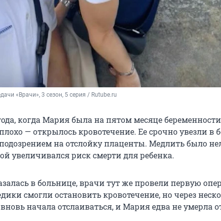
дачи «Врачи», 3 сезон, 5 серия / Rutube.ru
года, когда Мария была на пятом месяце беременности
плохо — открылось кровотечение. Ее срочно увезли в 
 подозрением на отслойку плаценты. Медлить было нел
ой увеличивался риск смерти для ребенка.
азалась в больнице, врачи тут же провели первую опе
едики смогли остановить кровотечение, но через неск
вновь начала отслаиваться, и Мария едва не умерла о