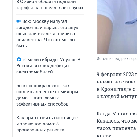
В Омской области подняли
тарифы на проезд в автобусах
Всю Москву напугал
загадочный взрыв: его звук
слышали везде, а причина
неизвестна. Что это могло
быть
Источник: 
кадр из пере
«Смели гибриды Voyah». В
России возник дефицит
электромобилей
9 февраля 2023 
внезапно стало 
Быстро покраснеют: как
в Кронштадте с
соспеть зеленые помидоры
с каждой минут
дома — пять самых
эффективных способов
Когда Мария ок
Как приготовить настоящее
Казалось, что м
мороженое дома: 3
часов плацента 
проверенных рецепта
крови.