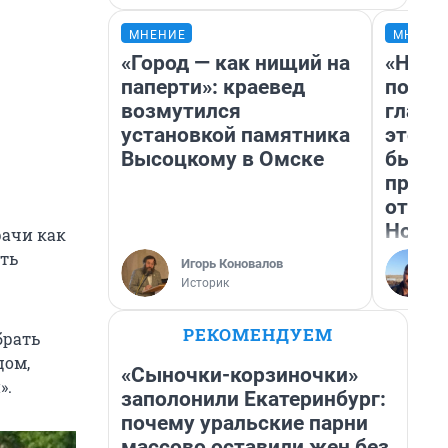
МНЕНИЕ
МНЕНИ
«Город — как нищий на
«Нико
паперти»: краевед
побед
возмутился
главн
установкой памятника
этого
Высоцкому в Омске
бьет 
прока
отзыв
Нолан
рачи как
сть
Игорь Коновалов
Историк
РЕКОМЕНДУЕМ
брать
цом,
«Сыночки-корзиночки»
».
заполонили Екатеринбург:
почему уральские парни
массово оставили жен без