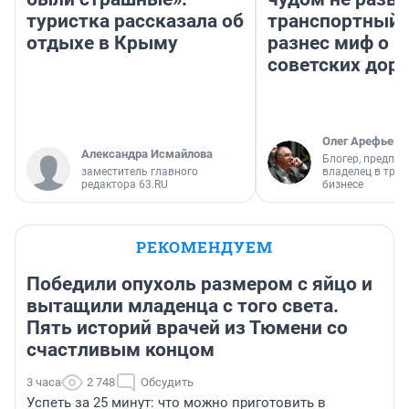
туристка рассказала об
транспортный 
отдыхе в Крыму
разнес миф о 
советских доро
Олег Арефьев
Александра Исмайлова
Блогер, предпри
заместитель главного
владелец в тра
редактора 63.RU
бизнесе
РЕКОМЕНДУЕМ
Победили опухоль размером с яйцо и
вытащили младенца с того света.
Пять историй врачей из Тюмени со
счастливым концом
3 часа
2 748
Обсудить
Успеть за 25 минут: что можно приготовить в