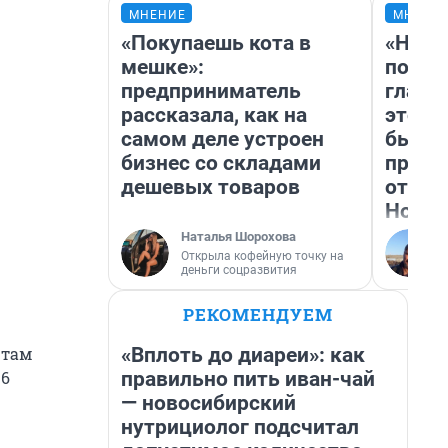
МНЕНИЕ
МНЕНИ
«Покупаешь кота в
«Нико
мешке»:
побед
предприниматель
главн
рассказала, как на
этого
самом деле устроен
бьет 
бизнес со складами
прока
дешевых товаров
отзыв
Нолан
Наталья Шорохова
Открыла кофейную точку на
деньги соцразвития
РЕКОМЕНДУЕМ
«Вплоть до диареи»: как
 там
правильно пить иван-чай
16
— новосибирский
нутрициолог подсчитал