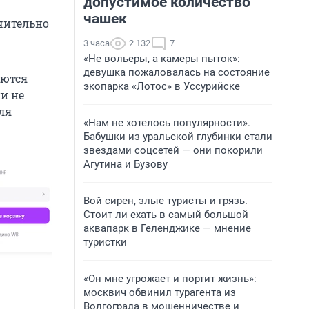
допустимое количество
чашек
чительно
3 часа
2 132
7
«Не вольеры, а камеры пыток»:
девушка пожаловалась на состояние
яются
экопарка «Лотос» в Уссурийске
и не
ля
«Нам не хотелось популярности».
Бабушки из уральской глубинки стали
звездами соцсетей — они покорили
Агутина и Бузову
Вой сирен, злые туристы и грязь.
Стоит ли ехать в самый большой
аквапарк в Геленджике — мнение
туристки
«Он мне угрожает и портит жизнь»:
москвич обвинил турагента из
Волгограда в мошенничестве и