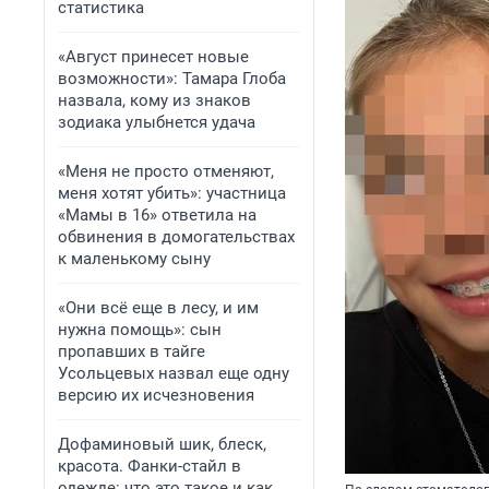
статистика
«Август принесет новые
возможности»: Тамара Глоба
назвала, кому из знаков
зодиака улыбнется удача
«Меня не просто отменяют,
меня хотят убить»: участница
«Мамы в 16» ответила на
обвинения в домогательствах
к маленькому сыну
«Они всё еще в лесу, и им
нужна помощь»: сын
пропавших в тайге
Усольцевых назвал еще одну
версию их исчезновения
Дофаминовый шик, блеск,
красота. Фанки-стайл в
одежде: что это такое и как