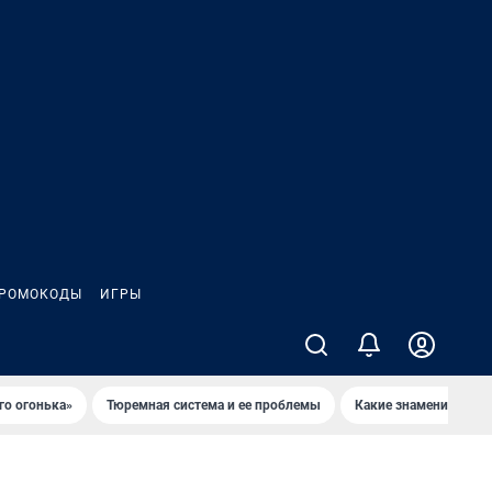
РОМОКОДЫ
ИГРЫ
го огонька»
Тюремная система и ее проблемы
Какие знаменитости 