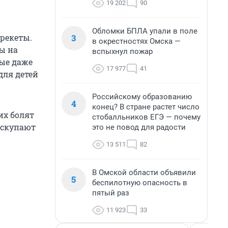
19 202
90
Обломки БПЛА упали в поле
3
рекеты.
в окрестностях Омска —
ы на
вспыхнул пожар
рые даже
17 977
41
для детей
Российскому образованию
4
конец? В стране растет число
их болят
стобалльников ЕГЭ — почему
 скупают
это не повод для радости
13 511
82
В Омской области объявили
5
беспилотную опасность в
пятый раз
11 923
33