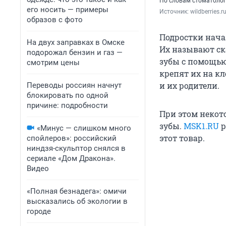
По словам стоматолог
его носить — примеры
Источник: 
wildberries.r
образов с фото
Подростки нача
На двух заправках в Омске
Их называют с
подорожал бензин и газ —
зубы с помощью
смотрим цены
крепят их на к
и их родители.
Переводы россиян начнут
блокировать по одной
причине: подробности
При этом некот
зубы.
MSK1.RU
р
«Минус — слишком много
этот товар.
спойлеров»: российский
ниндзя-скульптор снялся в
сериале «Дом Дракона».
Видео
«Полная безнадега»: омичи
высказались об экологии в
городе