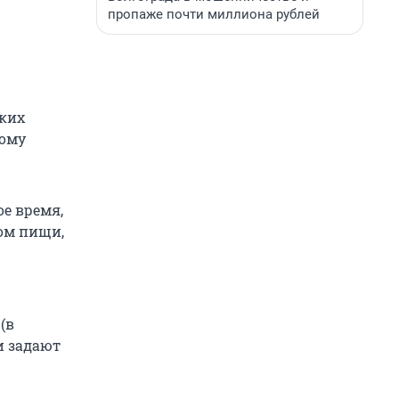
пропаже почти миллиона рублей
ских
дому
е время,
ом пищи,
(в
и задают