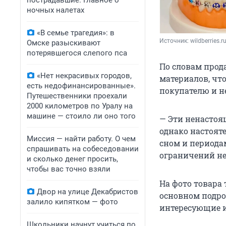
пострадавшие. Главное о
ночных налетах
«В семье трагедия»: в
Источник: 
wildberries.r
Омске разыскивают
потерявшегося слепого пса
По словам прод
«Нет некрасивых городов,
материалов, чт
есть недофинансированные».
покупателю и н
Путешественники проехали
2000 километров по Уралу на
машине — стоило ли оно того
— Эти ненастоя
однако настоят
Миссия — найти работу. О чем
сном и периода
спрашивать на собеседовании
ограничений не
и сколько денег просить,
чтобы вас точно взяли
На фото товара 
Двор на улице Декабристов
основном подро
залило кипятком — фото
интересующие и
Школьники начнут учиться по