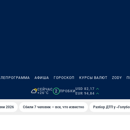
ЕЛЕПРОГРАММА
АФИША
ГОРОСКОП
КУРСЫ ВАЛЮТ
ZODY
П
USD 82,17
СЕЙЧАС
2
ПРОБКИ
+26°C
EUR 94,84
ени 2026
Сбили 7 человек — все, что известно
Разбор ДТП у «Голубо