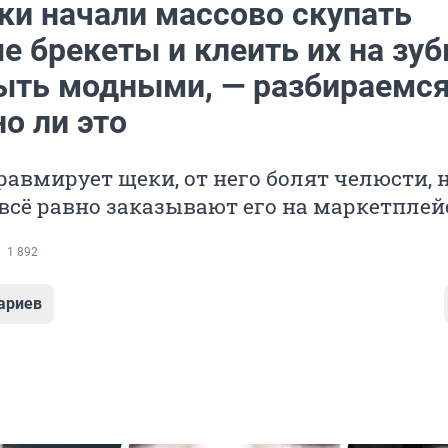
ки начали массово скупать
 брекеты и клеить их на зуб
ыть модными, — разбираемся
о ли это
равмирует щеки, от него болят челюсти, 
сё равно заказывают его на маркетплей
1 892
ариев