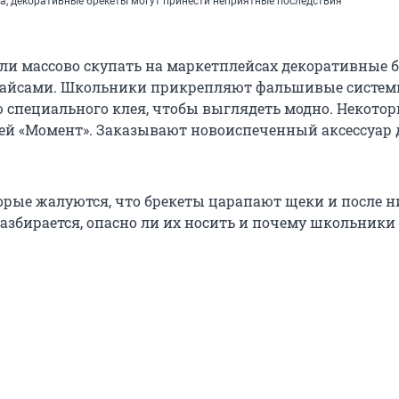
а, декоративные брекеты могут принести неприятные последствия
u
ли массово скупать на маркетплейсах декоративные б
кайсами. Школьники прикрепляют фальшивые систем
 специального клея, чтобы выглядеть модно. Некото
лей «Момент». Заказывают новоиспеченный аксессуар 
орые жалуются, что брекеты царапают щеки и после н
азбирается, опасно ли их носить и почему школьники