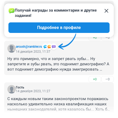
Гость
14 декабря 2023, 16:08
Получай награды за комментарии и другие 
задания!
А почему женщины молчат??? Кто то за них решает 
что и как и где делать,а в ответ как всегда - 
Подробнее в профиле
тишина....все что происходит вы или заслужили, или 
допустили!!@
+0
–0
arcush@rambler.ru
14 декабря 2023, 11:37
Ну это примерно, что и запрет рвать зубы... Ну 
запретите и зубы рвать, это поднимет демографию? А 
вот поднимет демографию нужда эмигрировать 
после 18 лет нашим здоровым парням? А поднимет 
+0
–0
демографию запрет на высшее образование для 
девушек?(а всё идет к этому). А рост цен? А пушки 
Гость
вместо масла?
14 декабря 2023, 11:27
С каждым новым таким законопроектом поражаюсь 
насколько удивительно низка квалификация наших 
нынешних законодателей, хотя казалось бы... Хоть бы 
опыт других стран изучили, если российских 