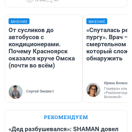
МНЕНИЕ
МНЕНИЕ
От сусликов до
«Спуталась реч
автобусов с
пургу». Врач — 
кондиционерами.
смертельном д
Почему Красноярск
который слож
оказался круче Омска
обнаружить
(почти во всём)
Ирина Волкова
Главврач клини
Сергей Энквист
«Реабилитация 
Волковой»
РЕКОМЕНДУЕМ
«Дед разбушевался»: SHAMAN довел