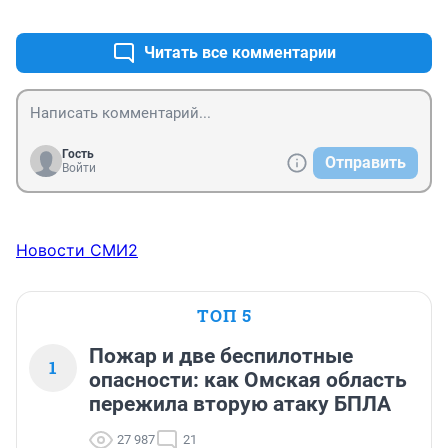
+0
–0
демографов слушать не хотят, тогда поняли бы, что 
оно сработает в обратную сторону, ещё и материнская 
смертность повысится
Читать все комментарии
Гость
Отправить
Войти
Новости СМИ2
ТОП 5
Пожар и две беспилотные
1
опасности: как Омская область
пережила вторую атаку БПЛА
27 987
21