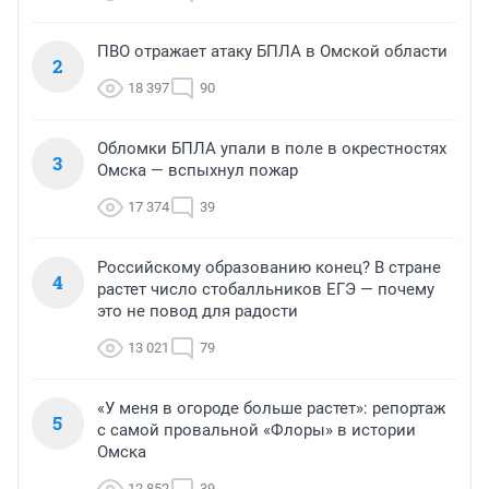
ПВО отражает атаку БПЛА в Омской области
2
18 397
90
Обломки БПЛА упали в поле в окрестностях
3
Омска — вспыхнул пожар
17 374
39
Российскому образованию конец? В стране
4
растет число стобалльников ЕГЭ — почему
это не повод для радости
13 021
79
«У меня в огороде больше растет»: репортаж
5
с самой провальной «Флоры» в истории
Омска
12 852
39