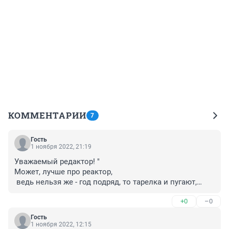
КОММЕНТАРИИ
7
Гость
1 ноября 2022, 21:19
Уважаемый редактор! "

Может, лучше про реактор,

 ведь нельзя же - год подряд, то тарелка и пугают,

 дескать по небу летают, то у них собаки лают,

+0
–0
 то руины говорят..."

Нас уже этими страшилками не проймешь- теперь 
Гость
новая фишка....
1 ноября 2022, 12:15