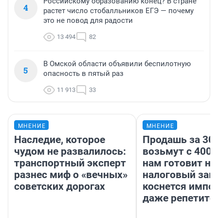
Российскому образованию конец? В стране
4
растет число стобалльников ЕГЭ — почему
это не повод для радости
13 494
82
В Омской области объявили беспилотную
5
опасность в пятый раз
11 913
33
МНЕНИЕ
МНЕНИЕ
Наследие, которое
Продашь за 300
чудом не развалилось:
возьмут с 4000
транспортный эксперт
нам готовит н
разнес миф о «вечных»
налоговый зако
советских дорогах
коснется импор
даже репетито