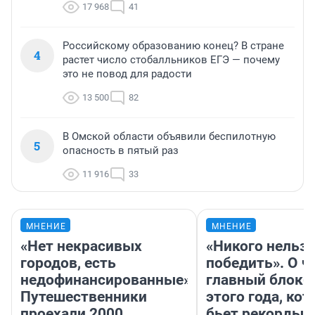
17 968
41
Российскому образованию конец? В стране
4
растет число стобалльников ЕГЭ — почему
это не повод для радости
13 500
82
В Омской области объявили беспилотную
5
опасность в пятый раз
11 916
33
МНЕНИЕ
МНЕНИЕ
«Нет некрасивых
«Никого нельз
городов, есть
победить». О ч
недофинансированные».
главный блокб
Путешественники
этого года, ко
проехали 2000
бьет рекорды 