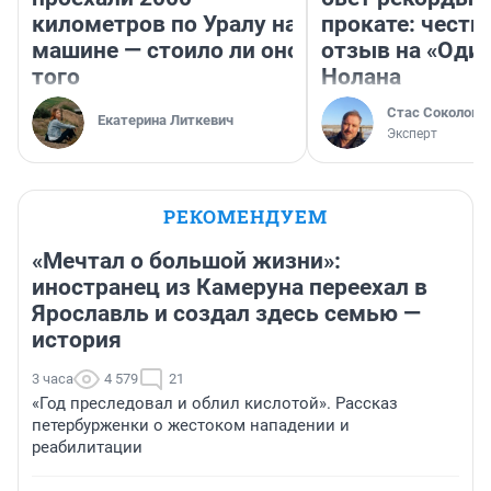
километров по Уралу на
прокате: честн
машине — стоило ли оно
отзыв на «Оди
того
Нолана
Стас Соколов
Екатерина Литкевич
Эксперт
РЕКОМЕНДУЕМ
«Мечтал о большой жизни»:
иностранец из Камеруна переехал в
Ярославль и создал здесь семью —
история
3 часа
4 579
21
«Год преследовал и облил кислотой». Рассказ
петербурженки о жестоком нападении и
реабилитации