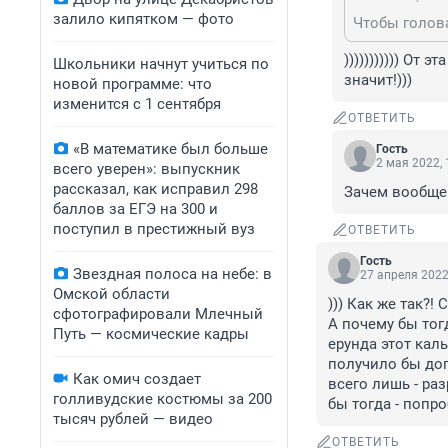
залило кипятком — фото
Чтобы голов
))))))))))) От 
Школьники начнут учиться по
значит!)))
новой программе: что
изменится с 1 сентября
ОТВЕТИТЬ
«В математике был больше
Гость
2 мая 2022, 
всего уверен»: выпускник
рассказал, как исправил 298
Зачем вообще
баллов за ЕГЭ на 300 и
поступил в престижный вуз
ОТВЕТИТЬ
Гость
Звездная полоса на небе: в
27 апреля 2022
Омской области
))) Как же так?!
сфотографировали Млечный
А почему бы тогд
Путь — космические кадры
ерунда этот каль
получило бы доп
Как омич создает
всего лишь - раз
голливудские костюмы за 200
бы тогда - попро
тысяч рублей — видео
ОТВЕТИТЬ