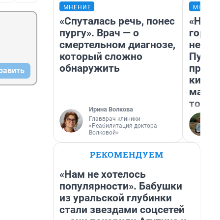
МНЕНИЕ
МНЕНИ
«Спуталась речь, понес
«Нет 
пургу». Врач — о
городо
смертельном диагнозе,
недоф
который сложно
Путеш
обнаружить
проех
равить
килом
машин
того
Ирина Волкова
Главврач клиники
«Реабилитация доктора
Волковой»
РЕКОМЕНДУЕМ
«Нам не хотелось
популярности». Бабушки
из уральской глубинки
стали звездами соцсетей