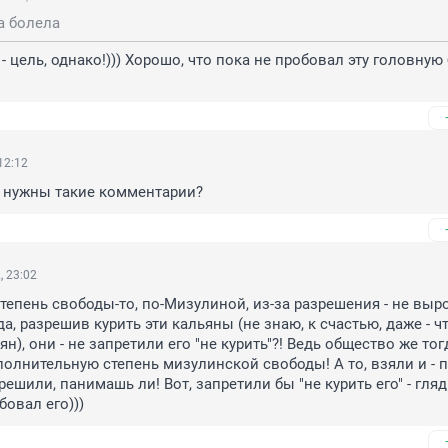
а болела
эта - цель, однако!))) Хорошо, что пока не пробовал эту головную 
12:12
 нужны такие комментарии?
, 23:02
 Степень свободы-то, по-Мизулиной, из-за разрешения - не выро
а, разрешив курить эти кальяны (не знаю, к счастью, даже - что
ян), они - не запретили его "не курить"?! Ведь общество же тогда
олнительную степень мизулинской свободы! А то, взяли и - п
решили, панимашь ли! Вот, запретили бы "не курить его" - гляди
бовал его)))