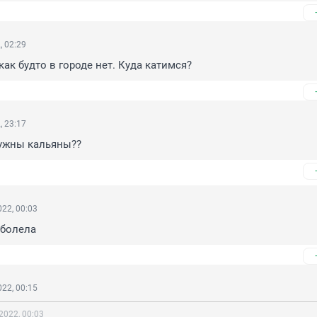
, 02:29
как будто в городе нет. Куда катимся?
, 23:17
ужны кальяны??
22, 00:03
 болела
22, 00:15
2022, 00:03