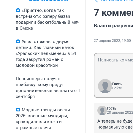
ПЕРЕЙТИ К ПУ
7 комме
«Приятно, когда так
встречают»: рэперу Gazan
подарили баскетбольный мяч
Власти разреши
в Омске
27 апреля 2022, 19:50
Ушел от жены с двумя
детьми. Как главный качок
«Уральских пельменей» в 54
года закрутил роман с
молодой красоткой
Пенсионеры получат
прибавку: кому придут
Гость
Войти
дополнительные выплаты с 1
сентября
Гость
Модные тренды осени
28 апреля 2022
2026: военные мундиры,
А теперь не буде
крокодиловая кожа и
нормальную сде
огромные плечи