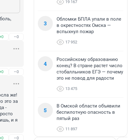
19 167
боль, 
Обломки БПЛА упали в поле
3
в окрестностях Омска —
вспыхнул пожар
+0
–0
17 952
Российскому образованию
4
конец? В стране растет число
стобалльников ЕГЭ — почему
+0
–0
это не повод для радости
13 475
сла же! 
 это за 
В Омской области объявили
 - 
5
беспилотную опасность в
росто 
пятый раз
шь, и я 
11 897
+0
–0