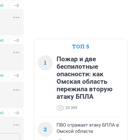
+0
–0
+0
–0
ТОП 5
Пожар и две
1
беспилотные
опасности: как
+0
–0
Омская область
пережила вторую
атаку БПЛА
29 395
+0
–0
ПВО отражает атаку БПЛА в
2
Омской области