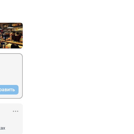
равить
ках