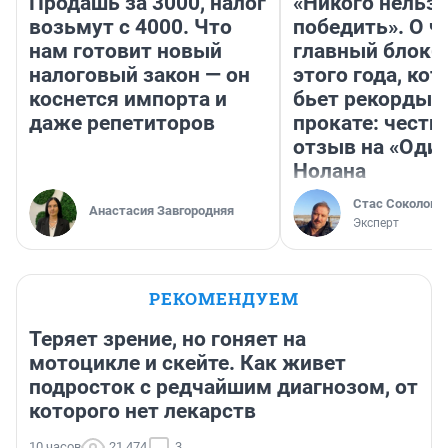
Продашь за 3000, налог
«Никого нельз
возьмут с 4000. Что
победить». О ч
нам готовит новый
главный блокб
налоговый закон — он
этого года, ко
коснется импорта и
бьет рекорды 
даже репетиторов
прокате: честн
отзыв на «Оди
Нолана
Стас Соколов
Анастасия Завгородняя
Эксперт
РЕКОМЕНДУЕМ
Теряет зрение, но гоняет на
мотоцикле и скейте. Как живет
подросток с редчайшим диагнозом, от
которого нет лекарств
10 часов
21 474
3