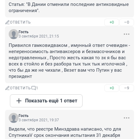
Статья: "В Дании отменили последние антиковидные 
ограничения".
+0
–0
ОТВЕТИТЬ
Гость
3 сентября 2021, 21:15
Привился гамковидваком , имунный ответ очевиден - 
непереносимость антиваксеров и безмасочников и 
недотравленных , Просто жесть какая то эх я бы вас 
всех в стойло и без разбора тык тык тык иголочкой , 
что бы да же не чихали , Везет вам что Путин у вас 
президент
+0
–9
ОТВЕТИТЬ
1
Показать ещё 1 ответ
Гость
3 сентября 2021, 19:37
Видели, что реестре Минздрава написано, что для 
СпутникаV срок окончания испытания 31 декабря 