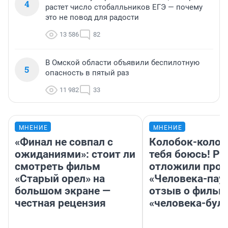
4
растет число стобалльников ЕГЭ — почему
это не повод для радости
13 586
82
В Омской области объявили беспилотную
5
опасность в пятый раз
11 982
33
МНЕНИЕ
МНЕНИЕ
«Финал не совпал с
Колобок-колобо
ожиданиями»: стоит ли
тебя боюсь! Ра
смотреть фильм
отложили прок
«Старый орел» на
«Человека-пау
большом экране —
отзыв о фильм
честная рецензия
«человека-бул