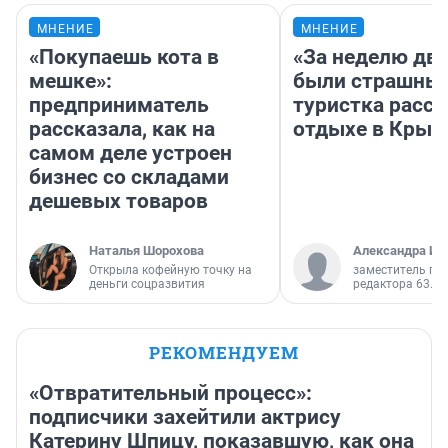
МНЕНИЕ
МНЕНИЕ
«Покупаешь кота в
«За неделю две
мешке»:
были страшные
предприниматель
туристка расск
рассказала, как на
отдыхе в Крым
самом деле устроен
бизнес со складами
дешевых товаров
Наталья Шорохова
Александра Ис
Открыла кофейную точку на
заместитель гл
деньги соцразвития
редактора 63.RU
РЕКОМЕНДУЕМ
«Отвратительный процесс»:
подписчики захейтили актрису
Катерину Шпицу, показавшую, как она