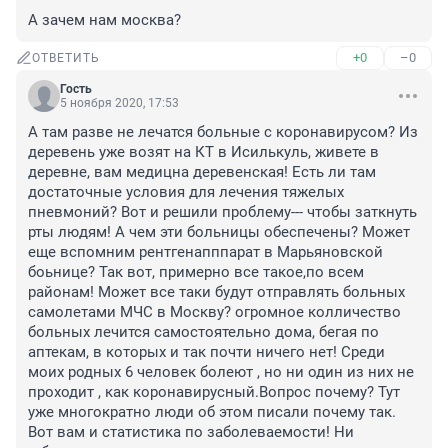
А зачем нам москва?
+0
–0
ОТВЕТИТЬ
Гость
5 ноября 2020, 17:53
А там разве не лечатся больные с коронавирусом? Из 
деревень уже возят на КТ в Исилькуль, живете в 
деревне, вам медицна деревенская! Есть ли там 
достаточные условия для лечения тяжелых 
пневмоний? Вот и решили проблему--- чтобы заткнуть 
рты людям! А чем эти больницы обеспечены? Может 
еще вспомним рентгенапппарат в Марьяновской 
боьнице? Так вот, примерно все такое,по всем 
районам! Может все таки будут отправлять больных 
самолетами МЧС в Москву? огромное колличество 
больных лечится самостоятельно дома, бегая по 
аптекам, в которых и так почти ничего нет! Среди 
моих родных 6 человек болеют , но ни один из них не 
проходит , как коронавирусный.Вопрос почему? Тут 
уже многократно люди об этом писали почему так. 
Вот вам и статистика по заболеваемости! Ни 