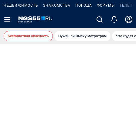
НЕДВИЖИМОСТЬ
ЗНАКОМСТВА
ПОГОДА
ФОРУМЫ
ТЕЛЕПР
Беспилотная опасность
Нужен ли Омску метротрам
Что будет 