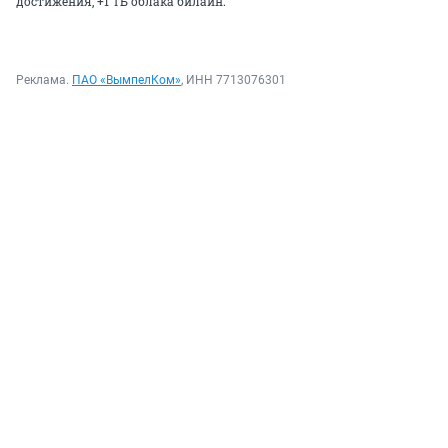
достижения, +1 ТБ облака билайн.
Реклама.
ПАО «ВымпелКом»
, ИНН 7713076301