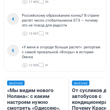
17 409
39
Российскому образованию конец? В стране
4
растет число стобалльников ЕГЭ — почему
это не повод для радости
13 047
79
«У меня в огороде больше растет»: репортаж
5
с самой провальной «Флоры» в истории
Омска
12 928
41
МНЕНИЕ
МНЕНИЕ
«Мы видим нового
От сусликов до
Нолана»: с каким
автобусов с
настроем нужно
кондиционерам
смотреть «Одиссею»,
Почему Красно