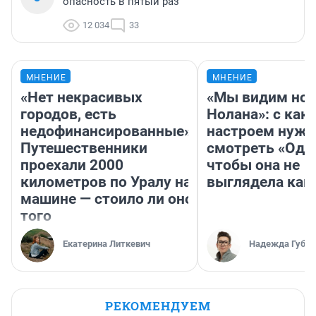
опасность в пятый раз
12 034
33
МНЕНИЕ
МНЕНИЕ
«Нет некрасивых
«Мы видим нов
городов, есть
Нолана»: с как
недофинансированные».
настроем нужн
Путешественники
смотреть «Оди
проехали 2000
чтобы она не
километров по Уралу на
выглядела как
машине — стоило ли оно
того
Екатерина Литкевич
Надежда Губар
РЕКОМЕНДУЕМ