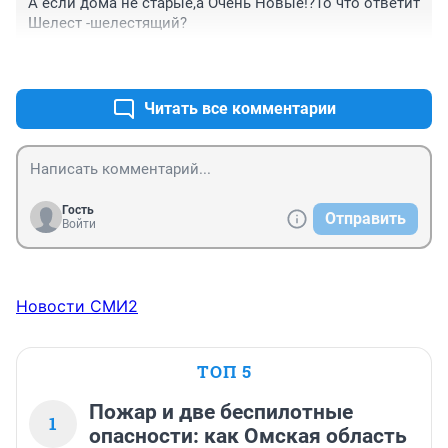
А если дома не старые,а Очень Новые!?То что ответит 
Шелест -шелестящий?
+0
–0
Читать все комментарии
Гость
Отправить
Войти
Новости СМИ2
ТОП 5
Пожар и две беспилотные
1
опасности: как Омская область