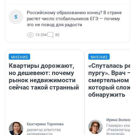
Российскому образованию конец? В стране
5
растет число стобалльников ЕГЭ — почему
это не повод для радости
13 294
82
МНЕНИЕ
МНЕНИЕ
Квартиры дорожают,
«Спуталась реч
но дешевеют: почему
пургу». Врач — 
рынок недвижимости
смертельном д
сейчас такой странный
который слож
обнаружить
Ирина Волкова
Екатерина Торопова
Главврач клини
директор агентства
«Реабилитация 
недвижимости
Волковой»