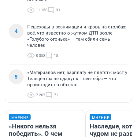
11 158
31
Пешеходы в реанимации и кровь на столбах:
4
всё, что известно о жутком ДТП возле
«Голубого огонька» — там сбили семь
человек
8 058
15
«Материалов нет, зарплату не платят»: мост у
5
Телецентра не сдадут к 1 сентября — что
происходит на объекте
7 207
71
МНЕНИЕ
МНЕНИЕ
«Никого нельзя
Наследие, кото
победить». О чем
чудом не разва