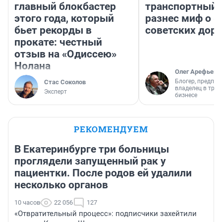
главный блокбастер
транспортный 
этого года, который
разнес миф о 
бьет рекорды в
советских доро
прокате: честный
отзыв на «Одиссею»
Нолана
Олег Арефьев
Блогер, предпри
Стас Соколов
владелец в тра
Эксперт
бизнесе
РЕКОМЕНДУЕМ
В Екатеринбурге три больницы
проглядели запущенный рак у
пациентки. После родов ей удалили
несколько органов
10 часов
22 056
127
«Отвратительный процесс»: подписчики захейтили