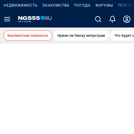
НЕДВИЖИМОСТЬ
ЗНАКОМСТВА
ПОГОДА
ФОРУМЫ
ТЕЛЕПР
Беспилотная опасность
Нужен ли Омску метротрам
Что будет 