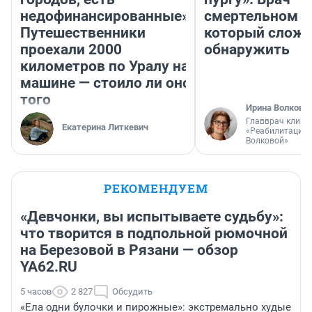
недофинансированные».
смертельном д
Путешественники
который слож
проехали 2000
обнаружить
километров по Уралу на
машине — стоило ли оно
того
Ирина Волкова
Главврач клини
Екатерина Литкевич
«Реабилитация 
Волковой»
РЕКОМЕНДУЕМ
«Девчонки, вы испытываете судьбу»:
что творится в подпольной рюмочной
на Березовой в Рязани — обзор
YA62.RU
5 часов
2 827
Обсудить
«Ела одни булочки и пирожные»: экстремально худые