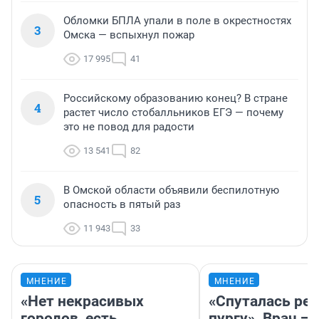
Обломки БПЛА упали в поле в окрестностях
3
Омска — вспыхнул пожар
17 995
41
Российскому образованию конец? В стране
4
растет число стобалльников ЕГЭ — почему
это не повод для радости
13 541
82
В Омской области объявили беспилотную
5
опасность в пятый раз
11 943
33
МНЕНИЕ
МНЕНИЕ
«Нет некрасивых
«Спуталась реч
городов, есть
пургу». Врач — 