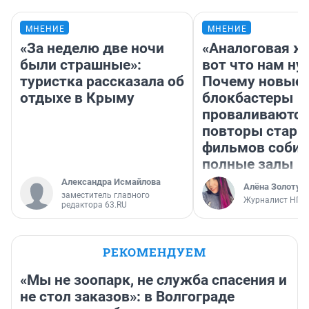
МНЕНИЕ
МНЕНИЕ
«За неделю две ночи
«Аналоговая ж
были страшные»:
вот что нам ну
туристка рассказала об
Почему новые
отдыхе в Крыму
блокбастеры
проваливаются,
повторы стары
фильмов соби
полные залы
Александра Исмайлова
Алёна Золотух
заместитель главного
Журналист НГС
редактора 63.RU
РЕКОМЕНДУЕМ
«Мы не зоопарк, не служба спасения и
не стол заказов»: в Волгограде