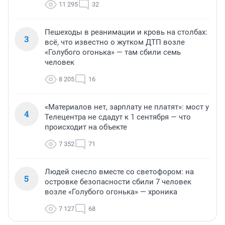
11 295
32
Пешеходы в реанимации и кровь на столбах:
3
всё, что известно о жутком ДТП возле
«Голубого огонька» — там сбили семь
человек
8 205
16
«Материалов нет, зарплату не платят»: мост у
4
Телецентра не сдадут к 1 сентября — что
происходит на объекте
7 352
71
Людей снесло вместе со светофором: на
5
островке безопасности сбили 7 человек
возле «Голубого огонька» — хроника
7 127
68