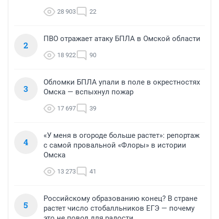
28 903
22
ПВО отражает атаку БПЛА в Омской области
2
18 922
90
Обломки БПЛА упали в поле в окрестностях
3
Омска — вспыхнул пожар
17 697
39
«У меня в огороде больше растет»: репортаж
4
с самой провальной «Флоры» в истории
Омска
13 273
41
Российскому образованию конец? В стране
5
растет число стобалльников ЕГЭ — почему
это не повод для радости