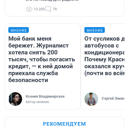
13 205
79
МНЕНИЕ
МНЕНИЕ
Мой банк меня
От сусликов до
бережет. Журналист
автобусов с
хотела снять 200
кондиционерам
тысяч, чтобы погасить
Почему Красно
кредит, — к ней домой
оказался круч
приехала служба
(почти во всём
безопасности
Ксения Владимирская
Сергей Энквист
Автор мнения
РЕКОМЕНДУЕМ