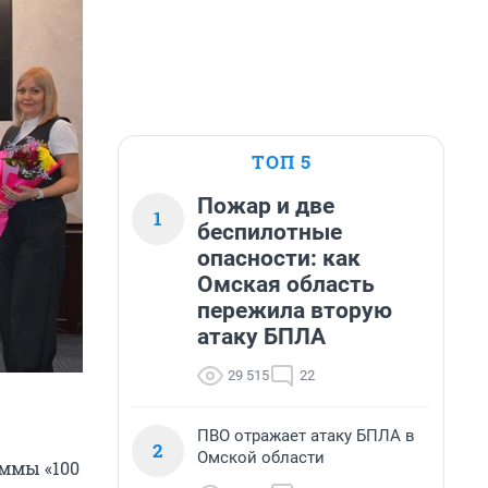
ТОП 5
Пожар и две
1
беспилотные
опасности: как
Омская область
пережила вторую
атаку БПЛА
29 515
22
ПВО отражает атаку БПЛА в
2
Омской области
аммы «100