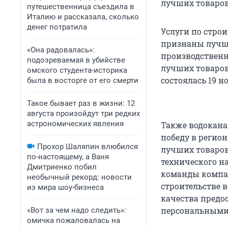
лучших товаров 
путешественница съездила в
Италию и рассказала, сколько
денег потратила
Услуги по стро
признаны лучш
«Она радовалась»:
производственн
подозреваемая в убийстве
лучших товаров
омского студента-историка
состоялась 19 н
была в восторге от его смерти
Такое бывает раз в жизни: 12
августа произойдут три редких
астрономических явления
Также водокана
победу в регио
Прохор Шаляпин влюбился
лучших товаров
по-настоящему, а Ваня
технического н
Дмитриенко побил
команды компан
необычный рекорд: новости
строительстве 
из мира шоу-бизнеса
качества предо
персональными
«Вот за чем надо следить»:
омичка пожаловалась на