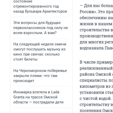
состояние
— Для нас боль
отремонтированного год
России». Это п
назад бульвара Архитекторов
обеспечению на
Эти вопросы для будущих
жизни в нашем 
первоклассников под силу не
строительства 
всем взрослым. А вам?
производственн
для многих рег
На следующей неделе омичи
водоканала Пав
смогут послушать музыку из
кино при свечах: сколько
стоят билеты
В числе пример
реализованный
На Черноморском побережье
района Омской 
закрыли пляжи: что там
специалисты по
происходит
километров из 
установили ста
Иномарка влетела в Lada
Granta на трассе Омской
с чистой водой
области — пострадали дети
строительству 
поселения Омск