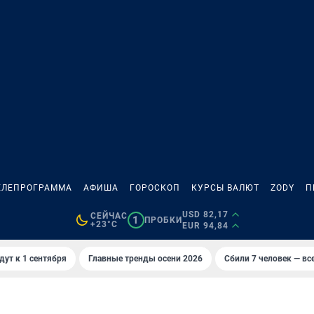
ЕЛЕПРОГРАММА
АФИША
ГОРОСКОП
КУРСЫ ВАЛЮТ
ZODY
П
USD 82,17
СЕЙЧАС
1
ПРОБКИ
+23°C
EUR 94,84
дут к 1 сентября
Главные тренды осени 2026
Сбили 7 человек — все