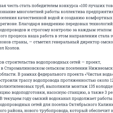
шая честь стать победителем конкурса «100 лучших то
ризнание многолетней работы коллектива предприяти
селения качественной водой и созданию комфортных
регионе. Благодаря внедрению передовых технологий
водопроводов и строгому контролю за каждым этапом
ого процесса наша работа в этом направлении стала 
ионов страны, — отметил генеральный директор омско
ел Козлов.
ов строительства водопроводных сетей — проект,
 в Старомалиновском сельском поселении Нижнеомск
области. В рамках федерального проекта «Чистая вода
строили трассу водопровода протяженностью около 1
полиэтиленовых труб, выполнили монтаж 135 колодце
нцию водоподготовки, насосную станцию, а также 3 ре
. В текущем году омский водоканал продолжает работы
водопроводных сетей для поселка Октябрьского Калин
ого района, нового трубопровода, который обеспечит