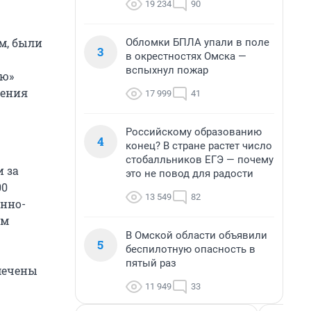
19 234
90
м, были
Обломки БПЛА упали в поле
3
в окрестностях Омска —
вспыхнул пожар
ню»
дения
17 999
41
Российскому образованию
4
конец? В стране растет число
стобалльников ЕГЭ — почему
 за
это не повод для радости
00
13 549
82
енно-
зм
В Омской области объявили
5
беспилотную опасность в
пятый раз
мечены
11 949
33