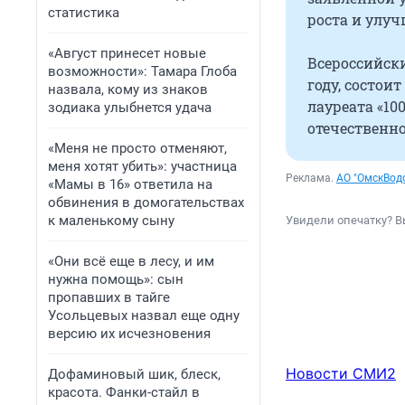
статистика
роста и улуч
«Август принесет новые
Всероссийски
возможности»: Тамара Глоба
году, состои
назвала, кому из знаков
лауреата «10
зодиака улыбнется удача
отечественно
«Меня не просто отменяют,
меня хотят убить»: участница
Реклама.
АО "ОмскВод
«Мамы в 16» ответила на
обвинения в домогательствах
к маленькому сыну
Увидели опечатку? В
«Они всё еще в лесу, и им
нужна помощь»: сын
пропавших в тайге
Усольцевых назвал еще одну
версию их исчезновения
Новости СМИ2
Дофаминовый шик, блеск,
красота. Фанки-стайл в