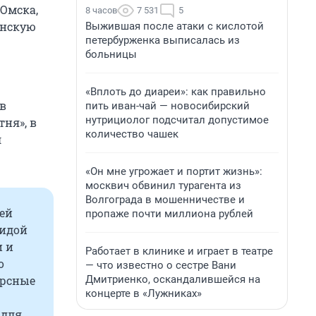
 Омска,
8 часов
7 531
5
инскую
Выжившая после атаки с кислотой
петербурженка выписалась из
больницы
«Вплоть до диареи»: как правильно
 в
пить иван-чай — новосибирский
нутрициолог подсчитал допустимое
ня», в
количество чашек
л
«Он мне угрожает и портит жизнь»:
москвич обвинил турагента из
Волгограда в мошенничестве и
шей
пропаже почти миллиона рублей
гидой
и и
Работает в клинике и играет в театре
о
— что известно о сестре Вани
Дмитриенко, оскандалившейся на
урсные
концерте в «Лужниках»
 для