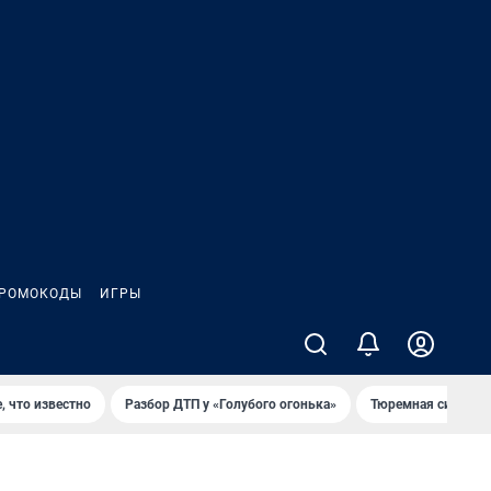
РОМОКОДЫ
ИГРЫ
, что известно
Разбор ДТП у «Голубого огонька»
Тюремная система