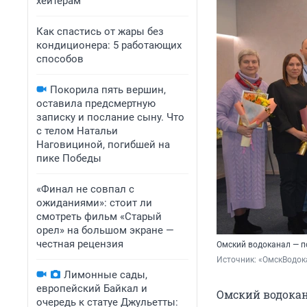
хейтерам
Как спастись от жары без
кондиционера: 5 работающих
способов
Покорила пять вершин,
оставила предсмертную
записку и послание сыну. Что
с телом Натальи
Наговициной, погибшей на
пике Победы
«Финал не совпал с
ожиданиями»: стоит ли
смотреть фильм «Старый
орел» на большом экране —
честная рецензия
Омский водоканал — п
Источник: 
«ОмскВодок
Лимонные сады,
европейский Байкал и
Омский водокан
очередь к статуе Джульетты: