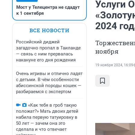
Услуги 
Мост у Телецентра не сдадут
«Золоту
к 1 сентября
2024 год
ВСЕ НОВОСТИ
Торжествен
Российский диджей
загадочно пропал в Таиланде
ноября
— связь с ним прервалась
накануне его дня рождения
19 ноября 2024, 16:09
Очень игривы и отлично ладят
с детьми. В чём особенности
абиссинской породы кошек —
разбираемся с экспертом
«Как тебя в гроб такую
положат?» Мать двоих детей
набила первую татуировку в
50 лет — зачем она это
сделала и что отвечает