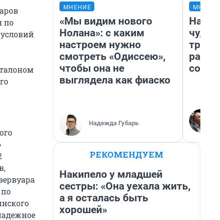
МНЕНИЕ
МНЕНИ
варов
«Мы видим нового
Насле
я по
Нолана»: с каким
чудом
 условий
настроем нужно
транс
смотреть «Одиссею»,
разне
чтобы она не
совет
эталоном
выглядела как фиаско
го
Надежда Губарь
ого
»
РЕКОМЕНДУЕМ
2
в,
Накипело у младшей
зервуара
сестры: «Она уехала жить,
 по
а я осталась быть
инского
хорошей»
 надежное