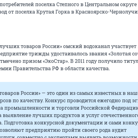
потребителей поселка Степного в Центральном округе
вод от поселка Крутая Горка в Красноярско-Чернолуч
 лучших товаров России» омский водоканал участвует
редприятие трижды удостаивалось звания «Золотая сот
отмечено призом «ЭкоСтар». В 2011 году получило титу
мии Правительства РФ в области качества.
товаров России» — это один из самых известных в на
рсов по качеству. Конкурс проводится ежегодно под э
а промышленности и торговли Российской Федераци
а выявление лучших продуктов и услуг отечественног
а. Подготовка конкурсной документации и сами конк
озволяют предприятию пройти своего рода аудит
услуги, совместно с экспертами выявить возможности