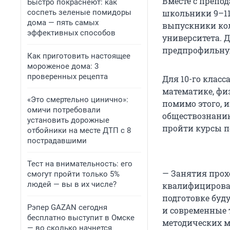
Вместе с препо
Быстро покраснеют: как
соспеть зеленые помидоры
школьники 9–11-
дома — пять самых
выпускники ко
эффективных способов
университета. 
предпрофильную
Как приготовить настоящее
мороженое дома: 3
проверенных рецепта
Для 10-го клас
математике, физ
«Это смертельно цинично»:
помимо этого, 
омичи потребовали
обществознанию
установить дорожные
пройти курсы п
отбойники на месте ДТП с 8
пострадавшими
Тест на внимательность: его
— Занятия прохо
смогут пройти только 5%
людей — вы в их числе?
квалифицирова
подготовке буд
Рэпер GAZAN сегодня
и современные 
бесплатно выступит в Омске
методических м
— во сколько начнется