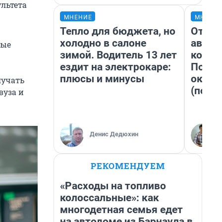
ультета
МНЕНИЕ
МНЕНИ
Тепло для бюджета, но
От су
холодно в салоне
автоб
ные
зимой. Водитель 13 лет
конди
ездит на электрокаре:
Почем
плюсы и минусы
оказа
лучать
(почти
вуза и
Денис Дедюхин
РЕКОМЕНДУЕМ
«Расходы на топливо
колоссальные»: как
многодетная семья едет
на автодоме из Барнаула в