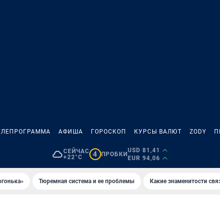
ЕЛЕПРОГРАММА
АФИША
ГОРОСКОП
КУРСЫ ВАЛЮТ
ZODY
П
USD 81,41
СЕЙЧАС
4
ПРОБКИ
+22°C
EUR 94,06
огонька»
Тюремная система и ее проблемы
Какие знаменитости свя