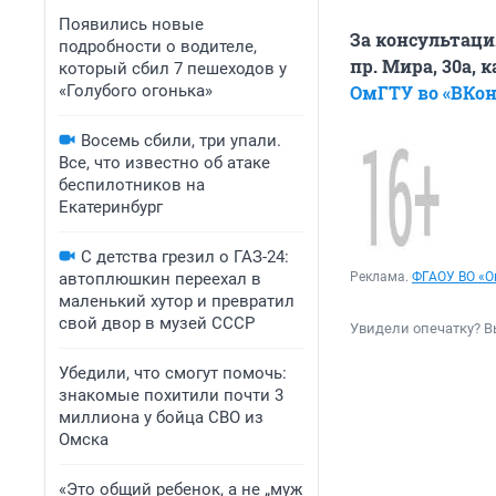
Появились новые
За консультаци
подробности о водителе,
пр. Мира, 30а, 
который сбил 7 пешеходов у
«Голубого огонька»
ОмГТУ во «ВКон
Восемь сбили, три упали.
Все, что известно об атаке
беспилотников на
Екатеринбург
С детства грезил о ГАЗ-24:
автоплюшкин переехал в
Реклама.
ФГАОУ ВО «О
маленький хутор и превратил
свой двор в музей СССР
Увидели опечатку? В
Убедили, что смогут помочь:
знакомые похитили почти 3
миллиона у бойца СВО из
Омска
«Это общий ребенок, а не „муж