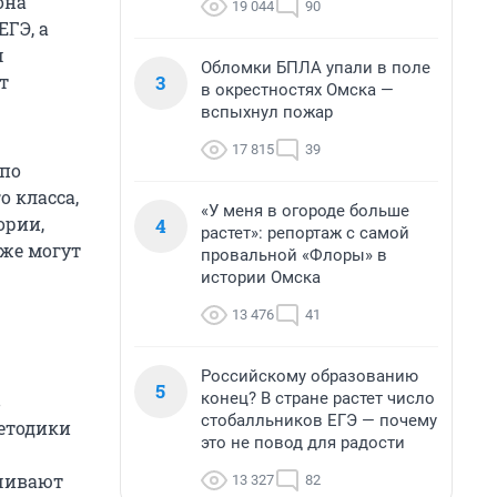
она
19 044
90
ЕГЭ, а
м
Обломки БПЛА упали в поле
3
т
в окрестностях Омска —
вспыхнул пожар
17 815
39
 по
о класса,
«У меня в огороде больше
ории,
4
растет»: репортаж с самой
кже могут
провальной «Флоры» в
истории Омска
13 476
41
Российскому образованию
5
конец? В стране растет число
в
стобалльников ЕГЭ — почему
методики
это не повод для радости
ечивают
13 327
82