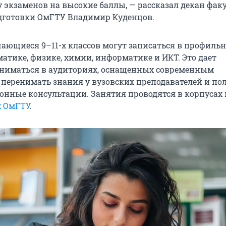
 экзаменов на высокие баллы, — рассказал декан фак
дготовки ОмГТУ Владимир Куденцов.
учающиеся 9–11-х классов могут записаться в профиль
атике, физике, химии, информатике и ИКТ. Это дает
ниматься в аудиториях, оснащенных современным
 перенимать знания у вузовских преподавателей и по
нные консультации. Занятия проводятся в корпусах 
х ОмГТУ
.