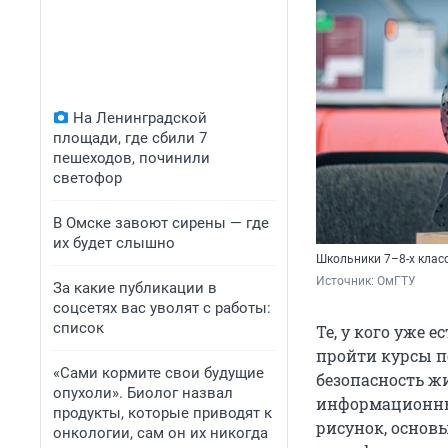
На Ленинградской
площади, где сбили 7
пешеходов, починили
светофор
В Омске завоют сирены — где
их будет слышно
Школьники 7–8-х клас
Источник: 
ОмГТУ
За какие публикации в
соцсетях вас уволят с работы:
список
Те, у кого уже 
пройти курсы п
«Сами кормите свои будущие
безопасность ж
опухоли». Биолог назвал
информационные
продукты, которые приводят к
рисунок, основ
онкологии, сам он их никогда