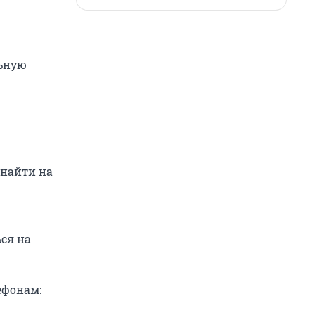
льную
 найти на
ся на
ефонам: