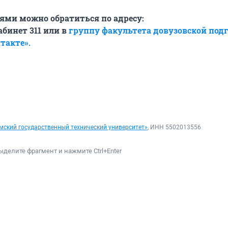
ями можно обратиться по адресу:
кабинет 311 или в
группу факультета довузовской под
такте».
мский государственный технический университет»
, ИНН 5502013556
ыделите фрагмент и нажмите Ctrl+Enter