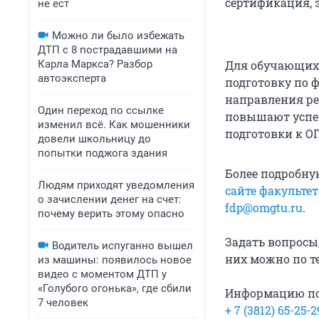
сертификация, 
не ест
Можно ли было избежать
ДТП с 8 пострадавшими на
Карла Маркса? Разбор
Для обучающихс
автоэксперта
подготовку по 
направления ре
Один переход по ссылке
повышают успев
изменил всё. Как мошенники
подготовки к ОГ
довели школьницу до
попытки поджога здания
Более подробну
Людям приходят уведомления
сайте факульте
о зачислении денег на счет:
fdp@omgtu.ru
.
почему верить этому опасно
Задать вопросы
Водитель испуганно вышел
них можно по т
из машины: появилось новое
видео с моментом ДТП у
«Голубого огонька», где сбили
Информацию по 
7 человек
+ 7 (3812) 65-25-2