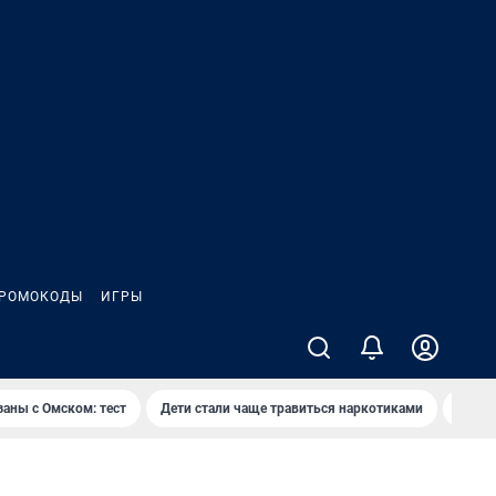
РОМОКОДЫ
ИГРЫ
заны с Омском: тест
Дети стали чаще травиться наркотиками
Появя