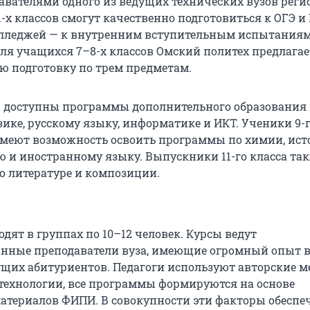
давателями одного из ведущих технических вузов реги
х классов смогут качественно подготовиться к ОГЭ и 
лледжей — к внутренним вступительным испытания
Для учащихся 7–8-х классов Омский политех предлагае
 подготовку по трем предметам.
са доступны программы дополнительного образования
ике, русскому языку, информатике и ИКТ. Ученики 9-г
имеют возможность освоить программы по химии, ист
 и иностранному языку. Выпускники 11-го класса та
о литературе и композиции.
дят в группах по 10–12 человек. Курсы ведут
нные преподаватели вуза, имеющие огромный опыт 
ущих абитуриентов. Педагоги используют авторские 
технологии, все программы формируются на основе
атериалов ФИПИ. В совокупности эти факторы обесп