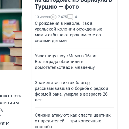
Турцию — фото
13 часов
7 475
4
С рождения в неволе. Как в
уральской колонии осужденные
мамы отбывают срок вместе со
своими детьми
Участницу шоу «Мама в 16» из
Волгограда обвинили в
домогательствах к младенцу
Знаменитая тикток-блогер,
рассказывавшая о борьбе с редкой
формой рака, умерла в возрасте 26
зможность
лет
влениям:
а,
Слизни атакуют: как спасти цветник
й
от вредителей — три копеечных
ия и
способа