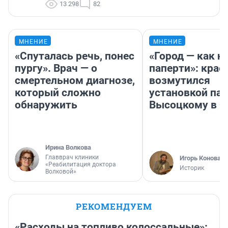
13 298
82
МНЕНИЕ
МНЕНИЕ
«Спуталась речь, понес
«Город — как н
пургу». Врач — о
паперти»: крае
смертельном диагнозе,
возмутился
который сложно
установкой па
обнаружить
Высоцкому в 
Ирина Волкова
Главврач клиники
Игорь Коновал
«Реабилитация доктора
Историк
Волковой»
РЕКОМЕНДУЕМ
«Расходы на топливо колоссальные»: