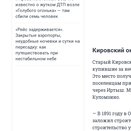
известно о жутком ДТП возле
«Голубого огонька» — там
сбили семь человек
«Рейс задерживается».
Закрытые аэропорты,
неудобные ночевки и сутки на
пересадку: как
Кировский о
путешествовать при
нестабильном небе
Старый Кировск
купившие за не
Это место полу
поселенцам при
через Иртыш. М
Куломзино.
— В 1891 году 
заложил строите
строительство 