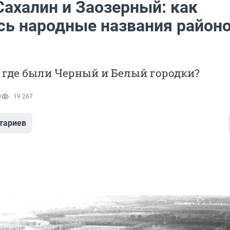
Сахалин и Заозерный: как
сь народные названия район
, где были Черный и Белый городки?
0
19 267
тариев