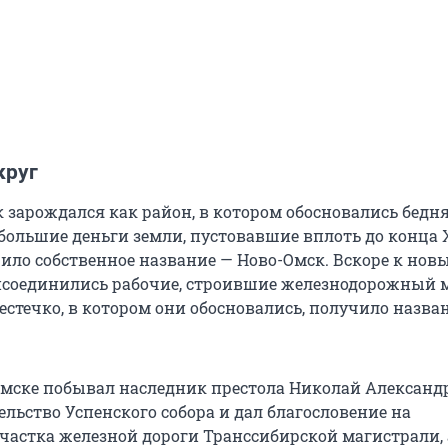
круг
 зарождался как район, в котором обосновались бедня
большие деньги земли, пустовавшие вплоть до конца X
чило собственное название — Ново-Омск. Вскоре к нов
соединились рабочие, строившие железнодорожный 
естечко, в котором они обосновались, получило назва
в Омске побывал наследник престола Николай Александ
льство Успенского собора и дал благословение на
участка железной дороги Транссибирской магистрали, 