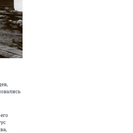
ев,
новались
 его
тус
ва,