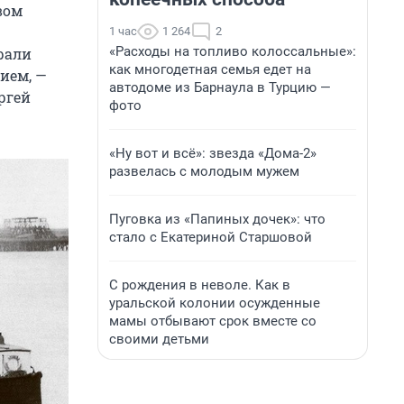
вом
1 час
1 264
2
«Расходы на топливо колоссальные»:
рали
как многодетная семья едет на
ием, —
автодоме из Барнаула в Турцию —
ргей
фото
«Ну вот и всё»: звезда «Дома-2»
развелась с молодым мужем
Пуговка из «Папиных дочек»: что
стало с Екатериной Старшовой
С рождения в неволе. Как в
уральской колонии осужденные
мамы отбывают срок вместе со
своими детьми