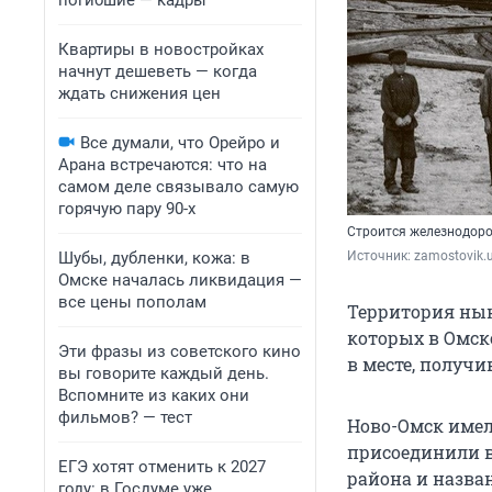
погибшие — кадры
Квартиры в новостройках
начнут дешеветь — когда
ждать снижения цен
Все думали, что Орейро и
Арана встречаются: что на
самом деле связывало самую
горячую пару 90-х
Строится железнодор
Шубы, дубленки, кожа: в
Источник: 
zamostovik.
Омске началась ликвидация —
все цены пополам
Территория нын
которых в Омск
Эти фразы из советского кино
в месте, получ
вы говорите каждый день.
Вспомните из каких они
фильмов? — тест
Ново-Омск имел 
присоединили в 
ЕГЭ хотят отменить к 2027
района и назва
году: в Госдуме уже