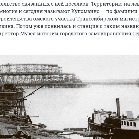
тельство связанных с ней поселков. Территорию на ле
многие и сегодня называют Куломзино — по фамилии
троительства омского участка Транссибирской магист
зина. Потом уже появилась и станция с таким назван
иректор Музея истории городского самоуправления Се