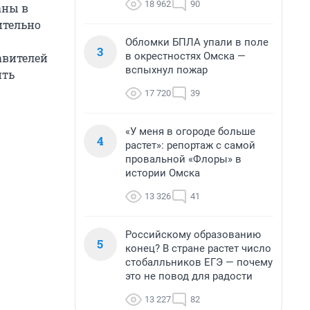
18 962
90
аны в
ительно
Обломки БПЛА упали в поле
3
в окрестностях Омска —
авителей
вспыхнул пожар
ить
17 720
39
«У меня в огороде больше
4
растет»: репортаж с самой
провальной «Флоры» в
истории Омска
13 326
41
Российскому образованию
5
конец? В стране растет число
стобалльников ЕГЭ — почему
это не повод для радости
13 227
82