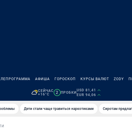
ЕЛЕПРОГРАММА
АФИША
ГОРОСКОП
КУРСЫ ВАЛЮТ
ZODY
П
USD 81,41
СЕЙЧАС
2
ПРОБКИ
+16°C
EUR 94,06
проблемы
Дети стали чаще травиться наркотиками
Сиротам предла
ТИ