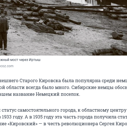
ожный мост через Иртыш
ucoz.com
ешнего Старого Кировска была популярна среди немц
ой области всегда было много. Сибирские немцы обос
ившем название Немецкий поселок.
статус самостоятельного города, к областному центру
1933 году. А в 1935 году эта часть города получила ста
ние «Кировский» — в честь революционера Сергея Киро