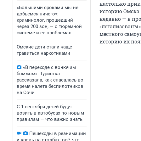
настолько прик
«Большими сроками мы не
историю Омска 
добьемся ничего»:
недавно — в пр
криминолог, прошедший
«легализованы»
через 200 зон, — о тюремной
системе и ее проблемах
местного самоу
историю их поя
Омские дети стали чаще
травиться наркотиками
«В переходе с вонючим
бомжом». Туристка
рассказала, как спасалась во
время налета беспилотников
на Сочи
С 1 сентября детей будут
возить в автобусах по новым
правилам — что важно знать
Пешеходы в реанимации
и кровь на столбах: всё, что