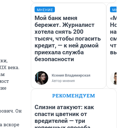
МНЕНИЕ
МНЕНИ
Мой банк меня
«Мы в
бережет. Журналист
Нолан
хотела снять 200
настр
тысяч, чтобы погасить
смотр
кредит, — к ней домой
чтобы
приехала служба
выгля
безопасности
ки,
IX века.
ым
Ксения Владимирская
мост
Автор мнения
ние
РЕКОМЕНДУЕМ
Слизни атакуют: как
рович. Он
спасти цветник от
вредителей — три
а вскоре
копеечных способа