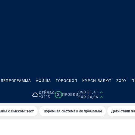
ЕЛЕПРОГРАММА
АФИША
ГОРОСКОП
КУРСЫ ВАЛЮТ
ZODY
П
USD 81,41
СЕЙЧАС
3
ПРОБКИ
+21°C
EUR 94,06
аны с Омском: тест
Тюремная система и ее проблемы
Дети стали ч