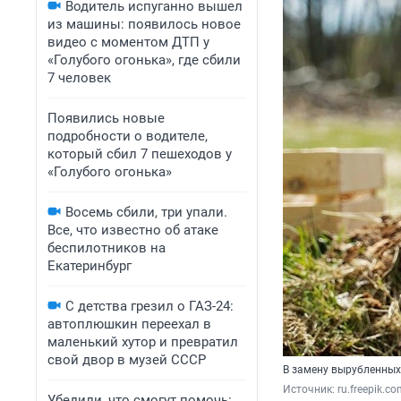
Водитель испуганно вышел
из машины: появилось новое
видео с моментом ДТП у
«Голубого огонька», где сбили
7 человек
Появились новые
подробности о водителе,
который сбил 7 пешеходов у
«Голубого огонька»
Восемь сбили, три упали.
Все, что известно об атаке
беспилотников на
Екатеринбург
С детства грезил о ГАЗ-24:
автоплюшкин переехал в
маленький хутор и превратил
свой двор в музей СССР
В замену вырубленных
Источник: 
ru.freepik.c
Убедили, что смогут помочь: