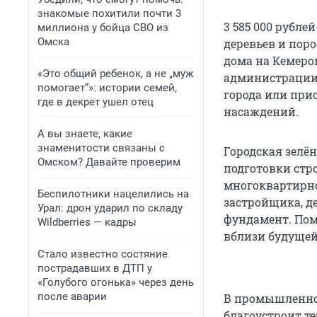
знакомые похитили почти 3
3 585 000 рубле
миллиона у бойца СВО из
Омска
деревьев и пор
дома на Кемеров
«Это общий ребенок, а не „муж
администрации 
помогает“»: истории семей,
города или при
где в декрет ушел отец
насаждений.
А вы знаете, какие
знаменитости связаны с
Городская зелён
Омском? Давайте проверим
подготовки стр
многоквартирно
Беспилотники нацелились на
застройщика, д
Урал: дрон ударил по складу
фундамент. Пом
Wildberries — кадры
вблизи будущей
Стало известно состяние
пострадавших в ДТП у
«Голубого огонька» через день
после аварии
В промышленной
благоустроит т