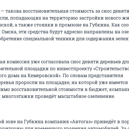
й — такова восстановительная стоимость за снос девят
осли, попадающих на территорию застройки нового ж
ской, а также стоянки в промзоне на Губкина. Как со
Омска, эти средства будут адресно направлены на оз
обретение специальной техники для содержания зеле
ая комиссия уже согласовала снос девяти деревьев дл
оительной площадки по инвестпроекту «Строительств
го дома на Кемеровской». По словам представителя
еревья проросли на площадке, на которой уже имеется
имо восстановительной стоимости в бюджет, компан
 многоэтажки проведёт масштабное озеленение.
 зоне на Губкина компания «Автогаз» приведёт в по
ерриторию для временного хранения автомобилей. За с