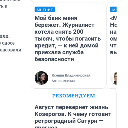
ь в
МНЕНИЕ
МНЕНИ
Мой банк меня
«Мы в
бережет. Журналист
Нолан
хотела снять 200
настр
или.
тысяч, чтобы погасить
смотр
 сносе
кредит, — к ней домой
чтобы
гласовали
приехала служба
выгля
безопасности
Ксения Владимирская
Автор мнения
РЕКОМЕНДУЕМ
Август перевернет жизнь
Козерогов. К чему готовит
ретроградный Сатурн —
прогноз