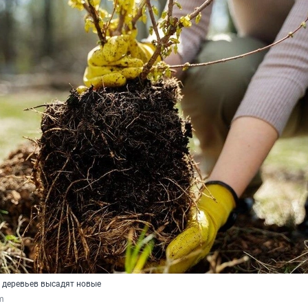
 деревьев высадят новые
om