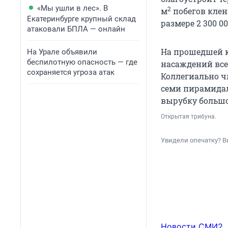
«Мы ушли в лес». В
2
м
побегов клен
Екатеринбурге крупный склад
размере 2 300 00
атаковали БПЛА — онлайн
На прошедшей к
На Урале объявили
беспилотную опасность — где
насаждений все
сохраняется угроза атак
Коллегиально ч
семи пирамидал
вырубку большой
Открытая трибуна.
Увидели опечатку? В
Новости СМИ2