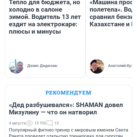
Тепло для бюджета, но
«Машина прост
холодно в салоне
полетела». Вод
зимой. Водитель 13 лет
сравнил бензин
ездит на электрокаре:
Казахстане и Р
плюсы и минусы
Денис Дедюхин
Анатолий Кузн
РЕКОМЕНДУЕМ
«Дед разбушевался»: SHAMAN довел
Мизулину — что он натворил
4 августа
15 705
13
Популярный фитнес-тренер с мировым именем Света
Ракета проведет открытую тренировку для сургутян