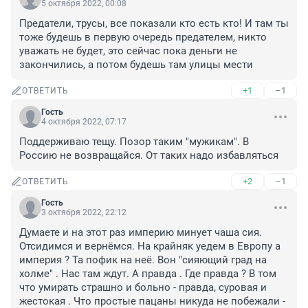
5 октября 2022, 00:08
Предатели, трусы, все показали кто есть кто! И там ты 
тоже будешь в первую очередь предателем, никто 
уважать не будет, это сейчас пока деньги не 
закончились, а потом будешь там улицы мести
+1
–1
ОТВЕТИТЬ
Гость
4 октября 2022, 07:17
Поддерживаю тещу. Позор таким "мужикам". В 
Россию не возвращайся. От таких надо избавляться
+2
–1
ОТВЕТИТЬ
Гость
3 октября 2022, 22:12
Думаете и на этот раз империю минует чаша сия. 
Отсидимся и вернёмся. На крайняк уедем в Европу а 
империя ? Та пофик на неё. Вон "сияющий град на 
холме" . Нас там ждут. А правда . Где правда ? В том 
что умирать страшно и больно - правда, суровая и 
жестокая . Что простые пацаны никуда не побежали - 