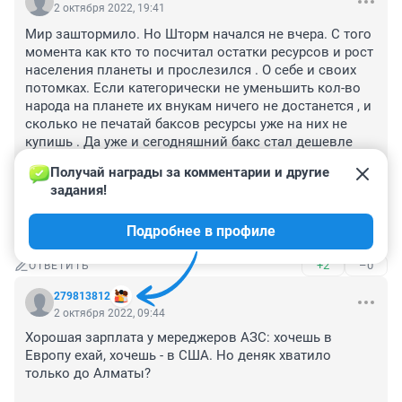
2 октября 2022, 19:41
Мир заштормило. Но Шторм начался не вчера. С того 
момента как кто то посчитал остатки ресурсов и рост 
населения планеты и прослезился . О себе и своих 
потомках. Если категорически не уменьшить кол-во 
народа на планете их внукам ничего не достанется , и 
сколько не печатай баксов ресурсы уже на них не 
купишь . Да уже и сегодняшний бакс стал дешевле 
чем год назад процентов на 10. Я уже про евро не 
Получай награды за комментарии и другие 
говорю . Совет - есть бабло чтобы хватило на три 
задания!
поколения - валите из РФ куда-нибудь на острова 
"Фиджи" постройте там себе бункер и ждите ядерной 
Подробнее в профиле
зимы вместе с детьми и внуками .
+2
–0
ОТВЕТИТЬ
279813812
2 октября 2022, 09:44
Хорошая зарплата у мереджеров АЗС: хочешь в 
Европу ехай, хочешь - в США. Но деняк хватило 
только до Алматы? 
