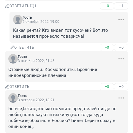
+0
–1
ОТВЕТИТЬ
1
Гость
5 октября 2022, 19:00
Какая рента? Кто видел тот кусочек? Вот это 
называется пронесло товарисча!
+0
–0
ОТВЕТИТЬ
Гость
3 октября 2022, 21:46
Странные люди. Космополиты. Бродячие 
индоевропейские племена .
+0
–0
ОТВЕТИТЬ
Гость
3 октября 2022, 18:21
Бегите,бегите,только помните предателей нигде не 
любят,попользуют и выкинут,вот тогда куда 
побежите,обратно в Россию? Билет берите сразу в 
один конец.