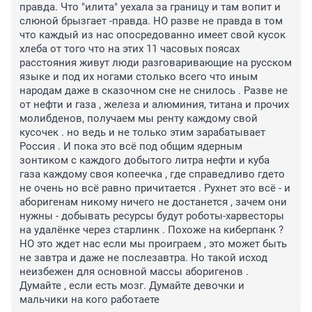
правда. Что "илита" уехала за границу и там вопит и 
слюной брызгает -правда. НО разве не правда в том 
что каждый из нас опосредованно имеет свой кусок 
хлеба от того что на этих 11 часовых поясах 
расстояния живут люди разговаривающие на русском 
языке и под их ногами столько всего что иным 
народам даже в сказочном сне не снилось . Разве не 
от нефти и газа , железа и алюминия, титана и прочих 
молибденов, получаем мы ренту каждому свой 
кусочек . но ведь и не только этим зарабатывает 
Россия . И пока это всё под общим ядерным 
зонтиком с каждого добытого литра нефти и куба 
газа каждому своя копеечка , где справедливо гдето 
не очень но всё равно причитается . Рухнет это всё - и 
аборигенам никому ничего не достанется , зачем они 
нужны - добывать ресурсы будут роботы-харвесторы 
на удалёнке через старлинк . Похоже на киберпанк ? 
НО это ждет нас если мы проиграем , это может быть 
не завтра и даже не послезавтра. Но такой исход 
неизбежен для основной массы аборигенов . 
Думайте , если есть мозг. Думайте девочки и 
мальчики на кого работаете