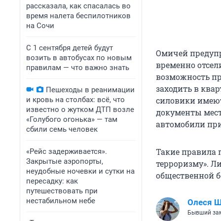
рассказала, как спасалась во
время налета беспилотников
на Сочи
С 1 сентября детей будут
Омичей предупр
возить в автобусах по новым
временно отсел
правилам — что важно знать
возможность пр
заходить в ква
Пешеходы в реанимации
и кровь на столбах: всё, что
силовики имеют
известно о жутком ДТП возле
документы мест
«Голубого огонька» — там
автомобили при
сбили семь человек
Такие правила 
«Рейс задерживается».
Закрытые аэропорты,
терроризму». Л
неудобные ночевки и сутки на
общественной б
пересадку: как
путешествовать при
нестабильном небе
Олеся 
Бывший зам