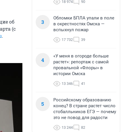
18 974
90
Обломки БПЛА упали в поле
3
щие об
в окрестностях Омска —
рта (с
вспыхнул пожар
u
.
17 732
39
«У меня в огороде больше
4
растет»: репортаж с самой
провальной «Флоры» в
истории Омска
13 346
41
Российскому образованию
5
конец? В стране растет число
стобалльников ЕГЭ — почему
это не повод для радости
13 244
82