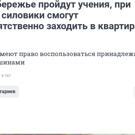
бережье пройдут учения, при
 силовики смогут
ятственно заходить в кварти
имеют право воспользоваться принадле
шинами
9 197
тариев