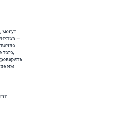
, могут
унктов —
твенно
 того,
проверять
щие им
ент