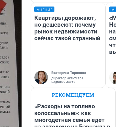
МНЕНИЕ
МНЕНИ
Квартиры дорожают,
«Мы в
но дешевеют: почему
Нолан
рынок недвижимости
настр
сейчас такой странный
смотр
чтобы
выгля
Екатерина Торопова
директор агентства
недвижимости
РЕКОМЕНДУЕМ
«Расходы на топливо
колоссальные»: как
многодетная семья едет
на автодоме из Барнаула в