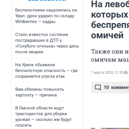
На лево
Беспилотники нацелились на
которых
Урал: дрон ударил по складу
Wildberries — кадры
беспреп
омичей
Стало известно состяние
пострадавших в ДТП у
«Голубого огонька» через день
Также они 
после аварии
омичам ма
На Урале объявили
беспилотную опасность — где
7 марта 2020, 21:35
сохраняется угроза атак
10
коммен
Вам обязаны повысить
зарплату — причина
В Омской области ищут
трактористов для уборки
урожая — сколько им будут
платить