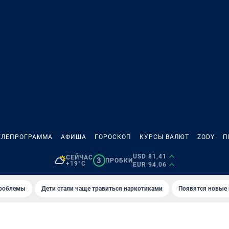
ЕЛЕПРОГРАММА
АФИША
ГОРОСКОП
КУРСЫ ВАЛЮТ
ZODY
П
USD 81,41
СЕЙЧАС
3
ПРОБКИ
+19°C
EUR 94,06
проблемы
Дети стали чаще травиться наркотиками
Появятся новые