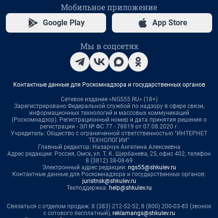
Мобильное приложение
Google Play
App Store
Мы в соцсетях
Контактные данные для Роскомнадзора и государственных органов
Сетевое издание «NGS55.RU» (18+)
Зарегистрировано Федеральной службой по надзору в сфере связи,
информационных технологий и массовых коммуникаций
(Роскомнадзор). Регистрационный номер и дата принятия решения о
регистрации - ЭЛ № ФС 77 - 78819 от 07.08.2020 г.
Учредитель: Общество с ограниченной ответственностью "ИНТЕРНЕТ
ТЕХНОЛОГИИ"
Главный редактор: Назарчук Ангелина Алексеевна
Адрес редакции: Россия, Омск, ул. Т. К. Щербанева, 25, офис 402, телефон
8 (3812) 38-08-69
Электронный адрес редакции:
ngs55@shkulev.ru
Контактные данные для Роскомнадзора и государственных органов:
juristnsk@shkulev.ru
Техподдержка:
help@shkulev.ru
Связаться с отделом продаж: 8 (383) 212-52-52, 8 (800) 200-03-83 (звонок
с сотового бесплатный),
reklamangs@shkulev.ru