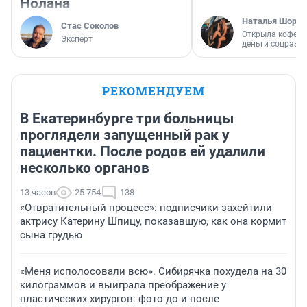
Нолана
Наталья Шорох
Стас Соколов
Открыла кофейн
Эксперт
деньги соцразв
РЕКОМЕНДУЕМ
В Екатеринбурге три больницы
проглядели запущенный рак у
пациентки. После родов ей удалили
несколько органов
13 часов
25 754
138
«Отвратительный процесс»: подписчики захейтили
актрису Катерину Шпицу, показавшую, как она кормит
сына грудью
«Меня исполосовали всю». Сибирячка похудела на 30
килограммов и выиграла преображение у
пластических хирургов: фото до и после