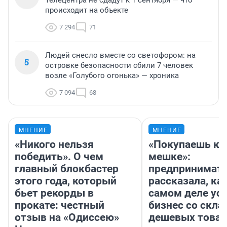
Телецентра не сдадут к 1 сентября — что
происходит на объекте
7 294
71
Людей снесло вместе со светофором: на
5
островке безопасности сбили 7 человек
возле «Голубого огонька» — хроника
7 094
68
МНЕНИЕ
МНЕНИЕ
«Никого нельзя
«Покупаешь ко
победить». О чем
мешке»:
главный блокбастер
предпринимат
этого года, который
рассказала, как
бьет рекорды в
самом деле ус
прокате: честный
бизнес со скл
отзыв на «Одиссею»
дешевых това