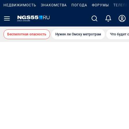
НЕДВИЖИМОСТЬ
ЗНАКОМСТВА
ПОГОДА
ФОРУМЫ
ТЕЛЕПР
Беспилотная опасность
Нужен ли Омску метротрам
Что будет 