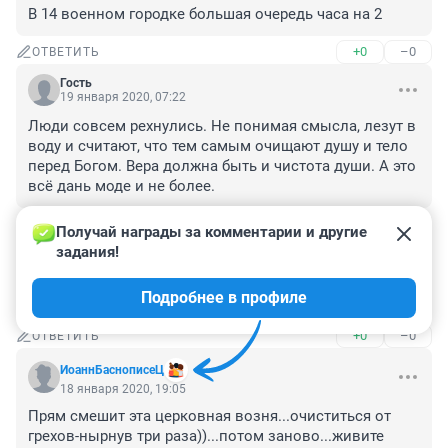
В 14 военном городке большая очередь часа на 2
+0
–0
ОТВЕТИТЬ
Гость
19 января 2020, 07:22
Люди совсем рехнулись. Не понимая смысла, лезут в 
воду и считают, что тем самым очищают душу и тело 
перед Богом. Вера должна быть и чистота души. А это 
всё дань моде и не более.
+1
–0
ОТВЕТИТЬ
Получай награды за комментарии и другие 
задания!
Гость
18 января 2020, 22:26
Подробнее в профиле
В бородинка точно будет купель?
+0
–0
ОТВЕТИТЬ
ИоаннБаснописеЦ
18 января 2020, 19:05
Прям смешит эта церковная возня...очиститься от 
грехов-нырнув три раза))...потом заново...живите 