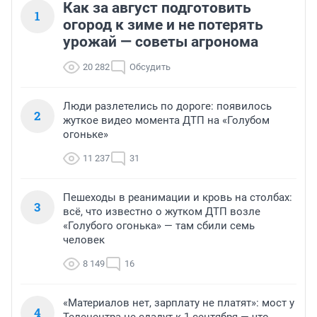
Как за август подготовить
1
огород к зиме и не потерять
урожай — советы агронома
20 282
Обсудить
Люди разлетелись по дороге: появилось
2
жуткое видео момента ДТП на «Голубом
огоньке»
11 237
31
Пешеходы в реанимации и кровь на столбах:
3
всё, что известно о жутком ДТП возле
«Голубого огонька» — там сбили семь
человек
8 149
16
«Материалов нет, зарплату не платят»: мост у
4