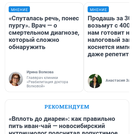
МНЕНИЕ
МНЕНИЕ
«Спуталась речь, понес
Продашь за 300
пургу». Врач — о
возьмут с 4000
смертельном диагнозе,
нам готовит н
который сложно
налоговый зако
обнаружить
коснется импор
даже репетито
Ирина Волкова
Главврач клиники
Анастасия Зав
«Реабилитация доктора
Волковой»
РЕКОМЕНДУЕМ
«Вплоть до диареи»: как правильно
пить иван-чай — новосибирский
нутрициолог подсчитал допустимое