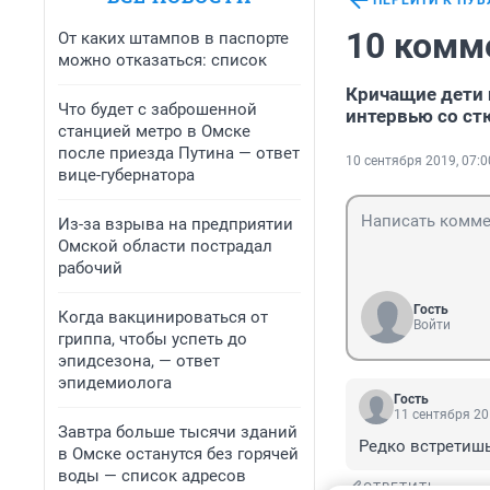
ПЕРЕЙТИ К ПУ
10 комм
От каких штампов в паспорте
можно отказаться: список
Кричащие дети 
Что будет с заброшенной
интервью со ст
станцией метро в Омске
после приезда Путина — ответ
10 сентября 2019, 07:0
вице-губернатора
Из-за взрыва на предприятии
Омской области пострадал
рабочий
Гость
Когда вакцинироваться от
Войти
гриппа, чтобы успеть до
эпидсезона, — ответ
эпидемиолога
Гость
11 сентября 20
Завтра больше тысячи зданий
Редко встретишь
в Омске останутся без горячей
воды — список адресов
ОТВЕТИТЬ