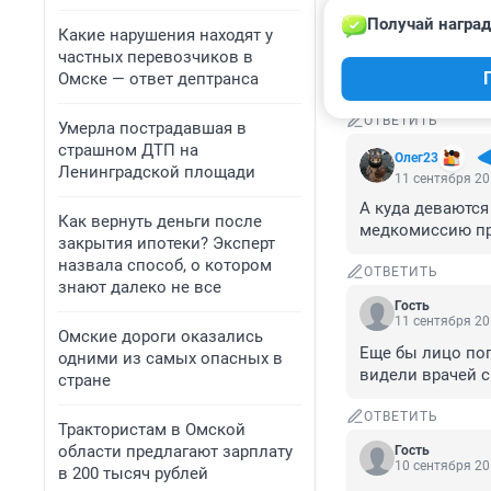
Получай наград
Гость
Какие нарушения находят у
11 сентября 20
частных перевозчиков в
Омске — ответ дептранса
Все так и есть, 
ОТВЕТИТЬ
Умерла пострадавшая в
страшном ДТП на
Олег23
Ленинградской площади
11 сентября 20
А куда деваются
Как вернуть деньги после
медкомиссию пр
закрытия ипотеки? Эксперт
назвала способ, о котором
ОТВЕТИТЬ
знают далеко не все
Гость
11 сентября 20
Омские дороги оказались
Еще бы лицо поп
одними из самых опасных в
видели врачей с
стране
ОТВЕТИТЬ
Трактористам в Омской
области предлагают зарплату
Гость
10 сентября 20
в 200 тысяч рублей