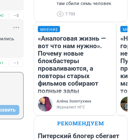
там сбили семь человек
7 733
+0
–0
МНЕНИЕ
МНЕНИ
«Аналоговая жизнь —
«Нет 
ились 
вот что нам нужно».
городо
Почему новые
недоф
блокбастеры
Путеш
+1
–1
проваливаются, а
проех
повторы старых
килом
фильмов собирают
машин
полные залы
того
Алёна Золотухина
Журналист НГС
равить
РЕКОМЕНДУЕМ
Питерский блогер сбегает