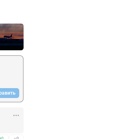
равить
+0
–0