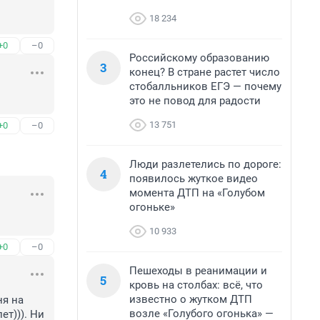
18 234
+0
–0
Российскому образованию
3
конец? В стране растет число
стобалльников ЕГЭ — почему
это не повод для радости
13 751
+0
–0
Люди разлетелись по дороге:
4
появилось жуткое видео
момента ДТП на «Голубом
огоньке»
10 933
+0
–0
Пешеходы в реанимации и
5
кровь на столбах: всё, что
известно о жутком ДТП
я на 
возле «Голубого огонька» —
т))). Ни 