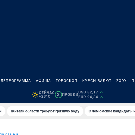
ЕЛЕПРОГРАММА
АФИША
ГОРОСКОП
КУРСЫ ВАЛЮТ
ZODY
П
USD 82,17
СЕЙЧАС
3
ПРОБКИ
+23°C
EUR 94,84
и
Жители области требуют грязную воду
С чем омские кандидаты и