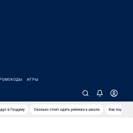
РОМОКОДЫ
ИГРЫ
дут в Госдуму
Сколько стоит одеть ребенка к школе
Как подготов