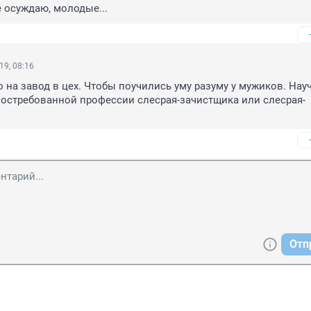
е осуждаю, молодые...
19, 08:16
на завод в цех. Чтобы поучились уму разуму у мужиков. Науч
остребованной профессии слесрая-зачистщика или слесрая-
Отп