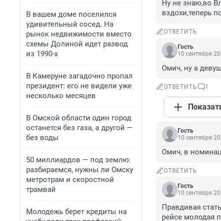
Ну не знаю,во В
вздохи,теперь п
В вашем доме поселился
удивительный сосед. На
ОТВЕТИТЬ
рынок недвижимости вместо
схемы Долиной идет развод
Гость
из 1990-х
10 сентября 20
Омич, ну а деву
В Камеруне загадочно пропал
президент: его не видели уже
ОТВЕТИТЬ
1
несколько месяцев
Показат
В Омской области один город
останется без газа, а другой —
Гость
без воды
10 сентября 20
Омич, в номинац
50 миллиардов — под землю:
разбираемся, нужны ли Омску
ОТВЕТИТЬ
метротрам и скоростной
Гость
трамвай
10 сентября 20
Правдивая стать
Молодежь берет кредиты на
рейсе молодая па