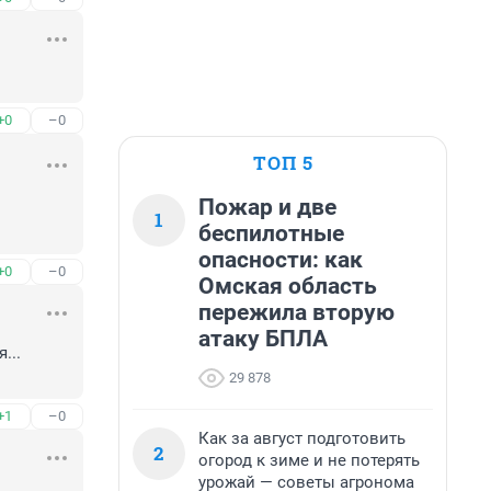
+0
–0
ТОП 5
Пожар и две
1
беспилотные
опасности: как
+0
–0
Омская область
пережила вторую
атаку БПЛА
.. 
29 878
+1
–0
Как за август подготовить
2
огород к зиме и не потерять
урожай — советы агронома