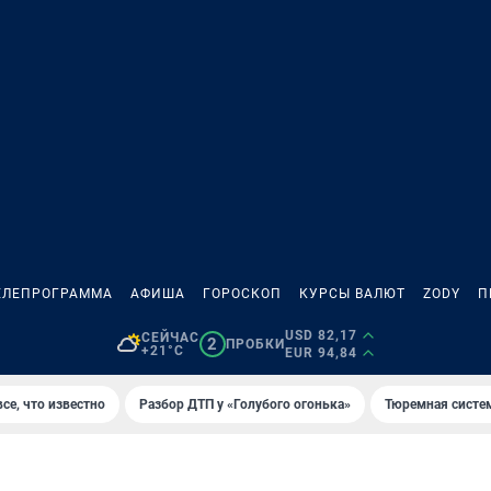
ЕЛЕПРОГРАММА
АФИША
ГОРОСКОП
КУРСЫ ВАЛЮТ
ZODY
П
USD 82,17
СЕЙЧАС
2
ПРОБКИ
+21°C
EUR 94,84
се, что известно
Разбор ДТП у «Голубого огонька»
Тюремная систе