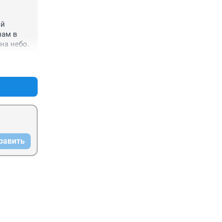
й 
ам в 
на небо.
+1
–0
равить