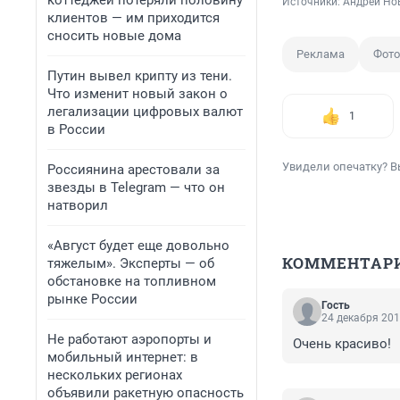
коттеджей потеряли половину
Источники: 
Андрей Но
клиентов — им приходится
сносить новые дома
Реклама
Фот
Путин вывел крипту из тени.
Что изменит новый закон о
легализации цифровых валют
1
в России
Увидели опечатку? В
Россиянина арестовали за
звезды в Telegram — что он
натворил
«Август будет еще довольно
КОММЕНТАР
тяжелым». Эксперты — об
обстановке на топливном
рынке России
Гость
24 декабря 201
Не работают аэропорты и
Очень красиво!
мобильный интернет: в
нескольких регионах
объявили ракетную опасность