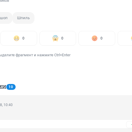
виков
ошоп
Шпиль
0
0
0
ыделите фрагмент и нажмите Ctrl+Enter
ИИ
10
8, 10:40