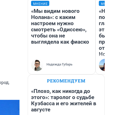
МНЕНИЕ
МНЕНИ
«Мы видим нового
«Нико
Нолана»: с каким
побед
настроем нужно
главн
смотреть «Одиссею»,
этого
чтобы она не
бьет 
выглядела как фиаско
прока
отзыв
Нолан
Надежда Губарь
РЕКОМЕНДУЕМ
ород,
«Плохо, как никогда до
этого»: таролог о судьбе
Кузбасса и его жителей в
августе