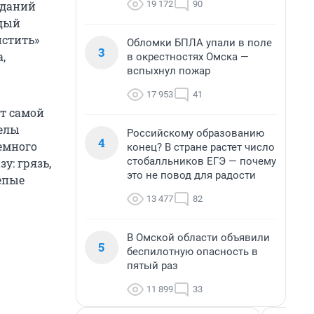
19 172
90
зданий
ждый
истить»
Обломки БПЛА упали в поле
3
,
в окрестностях Омска —
вспыхнул пожар
17 953
41
ет самой
делы
Российскому образованию
4
немного
конец? В стране растет число
стобалльников ЕГЭ — почему
у: грязь,
это не повод для радости
епые
13 477
82
В Омской области объявили
5
беспилотную опасность в
пятый раз
11 899
33