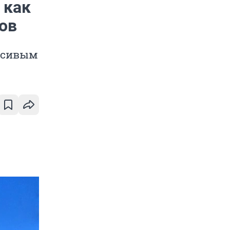
 как
ов
расивым