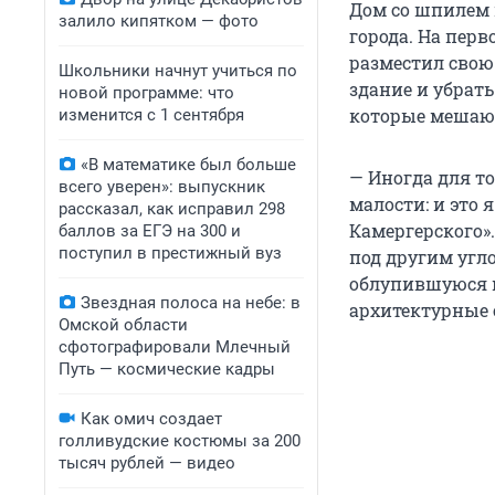
Дом со шпилем 
залило кипятком — фото
города. На перв
разместил свою
Школьники начнут учиться по
здание и убрать
новой программе: что
которые мешают
изменится с 1 сентября
«В математике был больше
— Иногда для то
всего уверен»: выпускник
малости: и это 
рассказал, как исправил 298
Камергерского».
баллов за ЕГЭ на 300 и
поступил в престижный вуз
под другим угло
облупившуюся ш
Звездная полоса на небе: в
архитектурные 
Омской области
сфотографировали Млечный
Путь — космические кадры
Как омич создает
голливудские костюмы за 200
тысяч рублей — видео