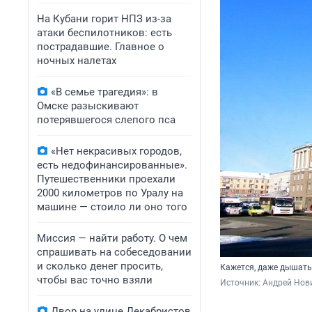
На Кубани горит НПЗ из-за
атаки беспилотников: есть
пострадавшие. Главное о
ночных налетах
«В семье трагедия»: в
Омске разыскивают
потерявшегося слепого пса
«Нет некрасивых городов,
есть недофинансированные».
Путешественники проехали
2000 километров по Уралу на
машине — стоило ли оно того
Миссия — найти работу. О чем
спрашивать на собеседовании
и сколько денег просить,
Кажется, даже дышать
чтобы вас точно взяли
Источник: 
Андрей Нов
Двор на улице Декабристов