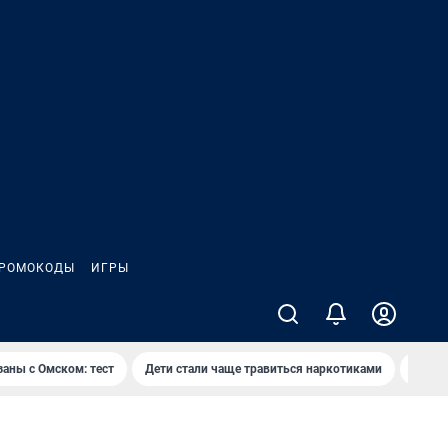
РОМОКОДЫ
ИГРЫ
заны с Омском: тест
Дети стали чаще травиться наркотиками
Появя