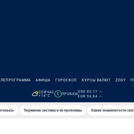
ЕЛЕПРОГРАММА
АФИША
ГОРОСКОП
КУРСЫ ВАЛЮТ
ZODY
П
USD 82,17
СЕЙЧАС
1
ПРОБКИ
+14°C
EUR 94,84
огонька»
Тюремная система и ее проблемы
Какие знаменитости свя