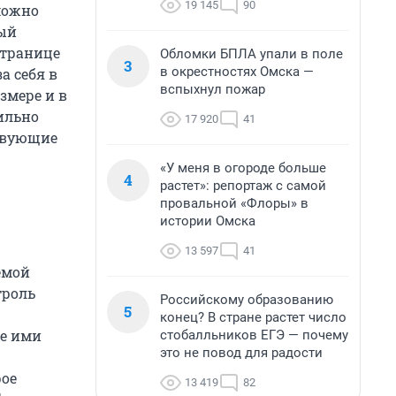
19 145
90
можно
рый
странице
Обломки БПЛА упали в поле
3
в окрестностях Омска —
а себя в
вспыхнул пожар
змере и в
вильно
17 920
41
ствующие
«У меня в огороде больше
4
растет»: репортаж с самой
провальной «Флоры» в
истории Омска
13 597
41
емой
троль
Российскому образованию
5
конец? В стране растет число
ие ими
стобалльников ЕГЭ — почему
это не повод для радости
рое
13 419
82