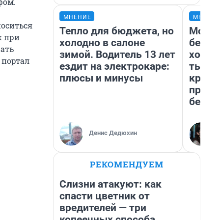
фом.
МНЕНИЕ
МНЕНИ
носиться
Тепло для бюджета, но
Мой б
к при
холодно в салоне
береж
жать
зимой. Водитель 13 лет
хотел
 портал
ездит на электрокаре:
тысяч
плюсы и минусы
креди
приех
безоп
Денис Дедюхин
РЕКОМЕНДУЕМ
Слизни атакуют: как
спасти цветник от
вредителей — три
копеечных способа