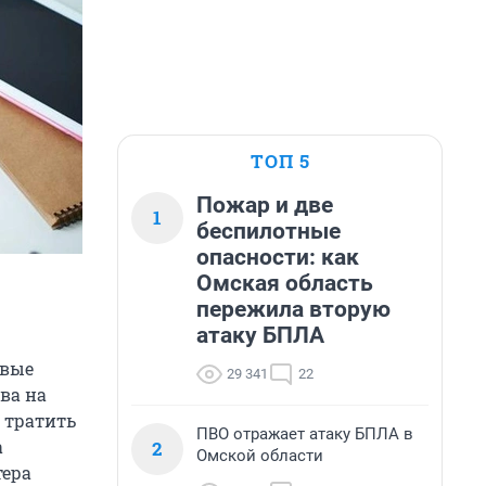
ТОП 5
Пожар и две
1
беспилотные
опасности: как
Омская область
пережила вторую
атаку БПЛА
овые
29 341
22
ва на
о тратить
ПВО отражает атаку БПЛА в
а
2
Омской области
тера