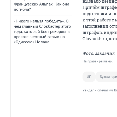
вызвало дезинф
Французских Альпах. Как она
Причём штрафы 
погибла?
подготовки и п
к этой работе 
«Никого нельзя победить». О
заполнении отч
чем главный блокбастер этого
года, который бьет рекорды в
штрафов, инди
прокате: честный отзыв на
Glavbukh.ru, ко
«Одиссею» Нолана
Фото: заказчик
На правах рекламы.
ИП
Бухгалтер
Увидели опечатку? В