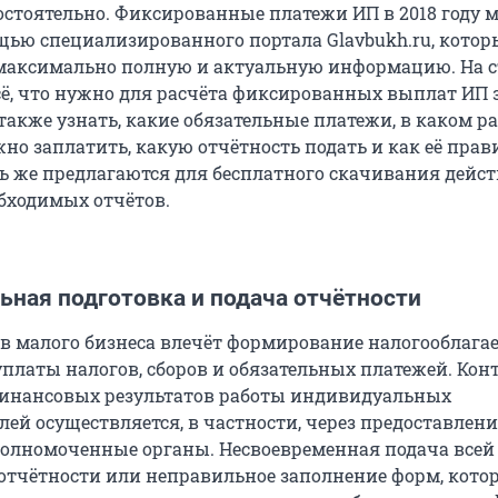
стоятельно. Фиксированные платежи ИП в 2018 году 
щью специализированного портала Glavbukh.ru, кото
максимально полную и актуальную информацию. На 
ё, что нужно для расчёта фиксированных выплат ИП з
 также узнать, какие обязательные платежи, в каком ра
но заплатить, какую отчётность подать и как её пра
сь же предлагаются для бесплатного скачивания дей
бходимых отчётов.
ьная подготовка и подача отчётности
ов малого бизнеса влечёт формирование налогооблага
уплаты налогов, сборов и обязательных платежей. Кон
финансовых результатов работы индивидуальных
ей осуществляется, в частности, через предоставлен
полномоченные органы. Несвоевременная подача всей
отчётности или неправильное заполнение форм, кото