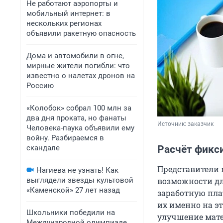
Не работают аэропорты и
мобильный интернет: в
нескольких регионах
объявили ракетную опасность
Дома и автомобили в огне,
мирные жители погибли: что
известно о налетах дронов на
Россию
«Колобок» собрал 100 млн за
два дня проката, но фанаты
Источник: 
заказчик
Человека-паука объявили ему
войну. Разбираемся в
скандале
Расчёт фикс
Представители 
Нагиева не узнать! Как
выглядели звезды культовой
возможности дл
«Каменской» 27 лет назад
заработную плат
их именно на э
Школьники победили на
улучшение мате
Международной олимпиаде