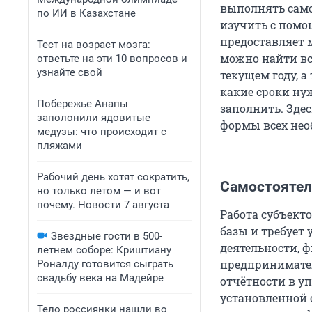
выполнять само
по ИИ в Казахстане
изучить с помо
предоставляет 
Тест на возраст мозга:
можно найти вс
ответьте на эти 10 вопросов и
узнайте свой
текущем году, а
какие сроки нуж
Побережье Анапы
заполнить. Зде
заполонили ядовитые
формы всех нео
медузы: что происходит с
пляжами
Рабочий день хотят сократить,
Самостоятел
но только летом — и вот
почему. Новости 7 августа
Работа субъект
базы и требует 
Звездные гости в 500-
деятельности, 
летнем соборе: Криштиану
предпринимател
Роналду готовится сыграть
свадьбу века на Мадейре
отчётности в у
установленной 
Тело россиянки нашли во