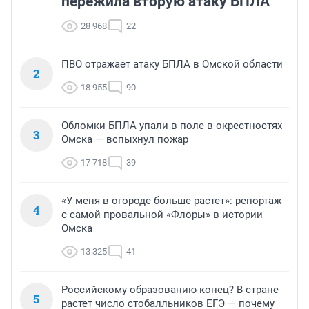
пережила вторую атаку БПЛА
28 968
22
ПВО отражает атаку БПЛА в Омской области
2
18 955
90
Обломки БПЛА упали в поле в окрестностях
3
Омска — вспыхнул пожар
17 718
39
«У меня в огороде больше растет»: репортаж
4
с самой провальной «Флоры» в истории
Омска
13 325
41
Российскому образованию конец? В стране
5
растет число стобалльников ЕГЭ — почему