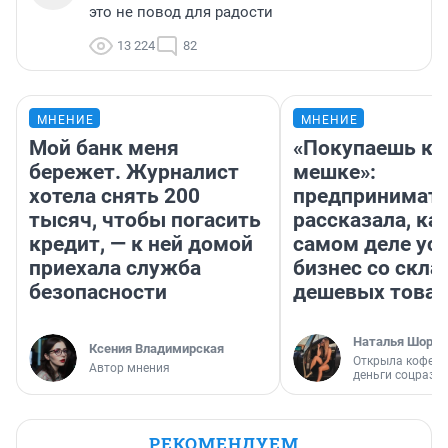
это не повод для радости
13 224
82
МНЕНИЕ
МНЕНИЕ
Мой банк меня
«Покупаешь ко
бережет. Журналист
мешке»:
хотела снять 200
предпринимат
тысяч, чтобы погасить
рассказала, как
кредит, — к ней домой
самом деле ус
приехала служба
бизнес со скл
безопасности
дешевых това
Наталья Шорох
Ксения Владимирская
Открыла кофейн
Автор мнения
деньги соцразв
РЕКОМЕНДУЕМ