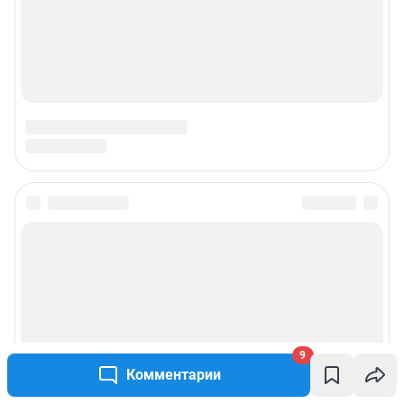
Наши вакансии
Техподдержка
Предвыборная агитация
Статистика канала в MAX
Все города сети
Мобильное приложение
Google Play
App Store
9
Мы в соцсетях
Комментарии