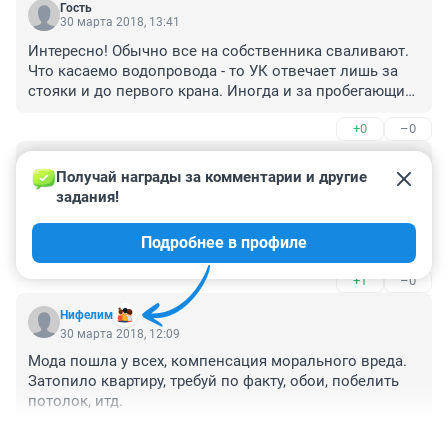
Гость
30 марта 2018, 13:41
Интересно! Обычно все на собственника сваливают. 
Что касаемо водопровода - то УК отвечает лишь за 
стояки и до первого крана. Иногда и за пробегающий 
стояк отвечал собственник, потому как соорудил 
+0
–0
короб, препятствующий плановому осмотру труб
Гость
30 марта 2018, 13:40
Получай награды за комментарии и другие 
задания!
Не согласна с выше кмментом.Вы не 
представляете,какой стресс от того,что твою квартиру 
Подробнее в профиле
залило по вине безалаберности У,К.Когда вода 
горячая льется с потолка стеной,где арка,а слесарь 
+1
–0
приходит через час и более,когда вода уже по 
щиколотку,в твоей однушке,ковер в воде,мебель 
Нифелим
внизу намокла,парит(было в январе)..Пришлось год 
30 марта 2018, 12:09
судиться(судья был еще тот"честный")Моральный 
Мода пошла у всех, компенсация морального вреда. 
должен быть не менее от ущерба...Я выиграла дело 
Затопило квартиру, требуй по факту, обои, побелить 
,но выводы сделала.."платите нам деньги,а отвечайте 
потолок, итд.
сами.."-"халтурщики У.К.Прорвало стояк с горячей 
водой,который не меняли много лет..пусть 
+2
–1
"заливы"обходят стороной любую квартиру.