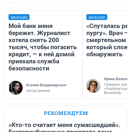
МНЕНИЕ
МНЕНИЕ
Мой банк меня
«Спуталась реч
бережет. Журналист
пургу». Врач — 
хотела снять 200
смертельном д
тысяч, чтобы погасить
который слож
кредит, — к ней домой
обнаружить
приехала служба
безопасности
Ирина Волкова
Главврач клини
Ксения Владимирская
«Реабилитация 
Автор мнения
Волковой»
РЕКОМЕНДУЕМ
«Кто-то считает меня сумасшедшей».