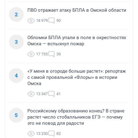
ПВО отражает атаку БПЛА в Омской области
2
18 979
90
Обломки БПЛА упали в поле в окрестностях
3
Омска — вспыхнул пожар
17 735
39
«У меня в огороде больше растет»: репортаж
4
с самой провальной «Флоры» в истории
Омска
13 347
41
Российскому образованию конец? В стране
5
растет число стобалльников ЕГЭ — почему
это не повод для радости
13 250
82