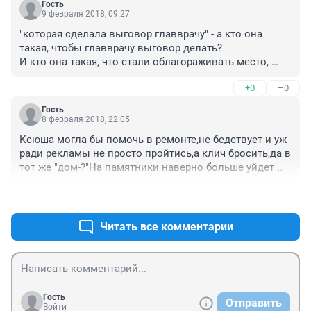
Гость
9 февраля 2018, 09:27
"которая сделала выговор главврачу" - а кто она 
такая, чтобы главврачу выговор делать? 

И кто она такая, что стали облагораживать место, 
после того, как она его посетила? Прямо как после 
+0
–0
высокой шишки.
Гость
8 февраля 2018, 22:05
Ксюша могла бы помочь в ремонте,не бедствует и уж 
ради рекламы не просто пройтись,а клич бросить,да в 
тот же "дом-?"На памятники наверно больше уйдет 
при благоустройстве среды городской ,чем на 
+3
–0
поликлинику..Ах да,это же детям...
Читать все комментарии
Гость
Отправить
Войти