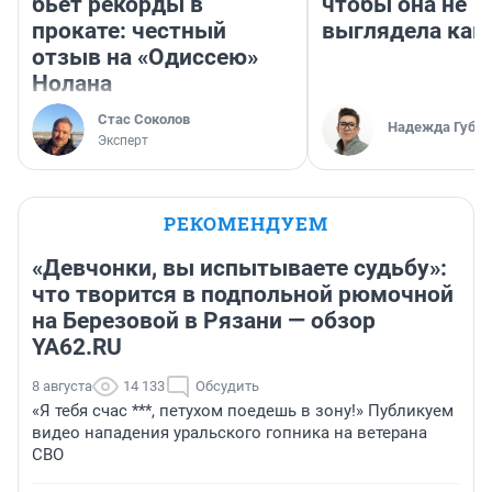
бьет рекорды в
чтобы она не
прокате: честный
выглядела как
отзыв на «Одиссею»
Нолана
Стас Соколов
Надежда Губар
Эксперт
РЕКОМЕНДУЕМ
«Девчонки, вы испытываете судьбу»:
что творится в подпольной рюмочной
на Березовой в Рязани — обзор
YA62.RU
8 августа
14 133
Обсудить
«Я тебя счас ***, петухом поедешь в зону!» Публикуем
видео нападения уральского гопника на ветерана
СВО