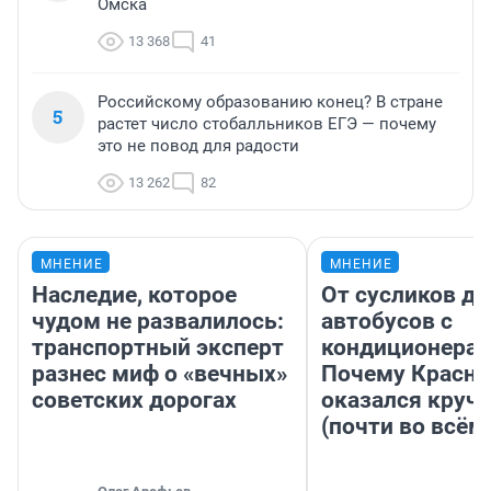
Омска
13 368
41
Российскому образованию конец? В стране
5
растет число стобалльников ЕГЭ — почему
это не повод для радости
13 262
82
МНЕНИЕ
МНЕНИЕ
Наследие, которое
От сусликов до
чудом не развалилось:
автобусов с
транспортный эксперт
кондиционерам
разнес миф о «вечных»
Почему Красно
советских дорогах
оказался круч
(почти во всём