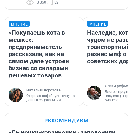
13 360
82
МНЕНИЕ
МНЕНИЕ
«Покупаешь кота в
Наследие, кото
мешке»:
чудом не разва
предприниматель
транспортный 
рассказала, как на
разнес миф о 
самом деле устроен
советских доро
бизнес со складами
дешевых товаров
Олег Арефьев
Наталья Шорохова
Блогер, предпри
Открыла кофейную точку на
владелец в тра
деньги соцразвития
бизнесе
РЕКОМЕНДУЕМ
«Сыночки-корзиночки» заполонили