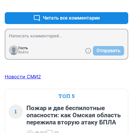
+2
–0
сбежавших..Никому не нужны чужие дети ни 
опекунам,ни властям-..а деньги то кто получал и за 
что?!
Читать все комментарии
Гость
Отправить
Войти
Новости СМИ2
ТОП 5
Пожар и две беспилотные
1
опасности: как Омская область
пережила вторую атаку БПЛА
29 212
22