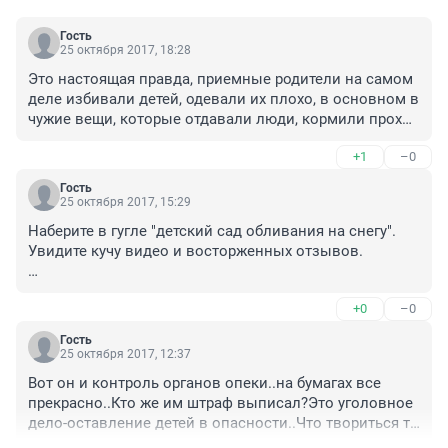
Гость
25 октября 2017, 18:28
Это настоящая правда, приемные родители на самом 
деле избивали детей, одевали их плохо, в основном в 
чужие вещи, которые отдавали люди, кормили прохо. 
Приемные дети няньчили родных детей, особенно 
+1
–0
доставалось от младшего Семена. А органы опеки 
сейчас заступаются за приемных родителей потому, 
Гость
что сами допустили эту ситуацию.
25 октября 2017, 15:29
Наберите в гугле "детский сад обливания на снегу".

Увидите кучу видео и восторженных отзывов.

А в 15-16 и от родных родителей сбегают, и 
+0
–0
оговаривают их, так что всё это - не показатель 
"плохой приёмной семьи".
Гость
25 октября 2017, 12:37
Вот он и контроль органов опеки..на бумагах все 
прекрасно..Кто же им штраф выписал?Это уголовное 
дело-оставление детей в опасности..Что твориться то 
,безнаказанность,"поощрение"в виде возврата детей 